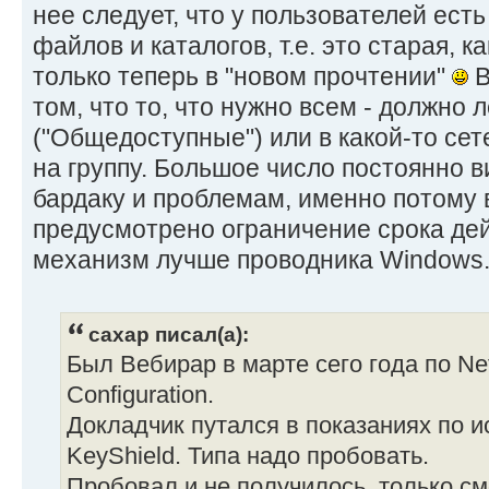
нее следует, что у пользователей ест
файлов и каталогов, т.е. это старая, ка
только теперь в "новом прочтении"
В
том, что то, что нужно всем - должно л
("Общедоступные") или в какой-то сет
на группу. Большое число постоянно ви
бардаку и проблемам, именно потому в
предусмотрено ограничение срока дей
механизм лучше проводника Windows
caxap писал(а):
Был Вебирар в марте сего года по Net
Configuration.
Докладчик путался в показаниях по 
KeyShield. Типа надо пробовать.
Пробовал и не получилось, только см