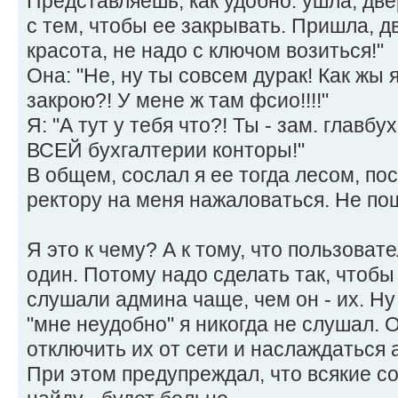
Представляешь, как удобно: ушла, две
с тем, чтобы ее закрывать. Пришла, д
красота, не надо с ключом возиться!"
Она: "Не, ну ты совсем дурак! Как жы я
закрою?! У мене ж там фсио!!!!"
Я: "А тут у тебя что?! Ты - зам. главбух
ВСЕЙ бухгалтерии конторы!"
В общем, сослал я ее тогда лесом, по
ректору на меня нажаловаться. Не п
Я это к чему? А к тому, что пользовате
один. Потому надо сделать так, чтобы
слушали админа чаще, чем он - их. Ну 
"мне неудобно" я никогда не слушал. 
отключить их от сети и наслаждаться
При этом предупреждал, что всякие 