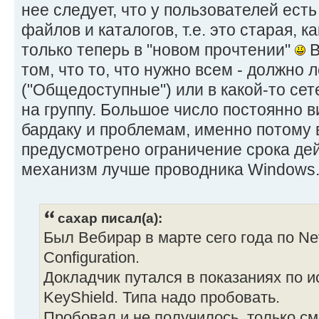
нее следует, что у пользователей ест
файлов и каталогов, т.е. это старая, ка
только теперь в "новом прочтении"
В
том, что то, что нужно всем - должно л
("Общедоступные") или в какой-то сет
на группу. Большое число постоянно ви
бардаку и проблемам, именно потому в
предусмотрено ограничение срока дей
механизм лучше проводника Windows
caxap писал(а):
Был Вебирар в марте сего года по Net
Configuration.
Докладчик путался в показаниях по 
KeyShield. Типа надо пробовать.
Пробовал и не получилось, только см