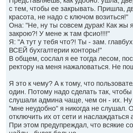
Представляешь, как удобно: ушла, две
с тем, чтобы ее закрывать. Пришла, д
красота, не надо с ключом возиться!"
Она: "Не, ну ты совсем дурак! Как жы я
закрою?! У мене ж там фсио!!!!"
Я: "А тут у тебя что?! Ты - зам. главбух
ВСЕЙ бухгалтерии конторы!"
В общем, сослал я ее тогда лесом, по
ректору на меня нажаловаться. Не п
Я это к чему? А к тому, что пользовате
один. Потому надо сделать так, чтобы
слушали админа чаще, чем он - их. Ну 
"мне неудобно" я никогда не слушал. 
отключить их от сети и наслаждаться
При этом предупреждал, что всякие 