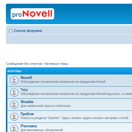
Список форумов
Сообщения без ответов
•
Активные темы
ФОРУМЫ
Novell
Обсуждение технических вопросов по продуктам Novell
*nix
Обсуждение технических вопросов по продуктам Novell под Linux, а также
Флейм
Для любителей просто поболтать
Грабли
Новости раздела "Грабли". Здесь можно задать вопрос авторам статей.
Реклама
Для рекламных объявлений