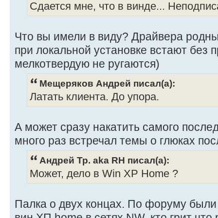
Сдается мне, что в винде... Неподпис
Что вы имели в виду? Драйвера родны
при локальной установке встают без 
мелкотвердую не ругаются)
Мещеряков Андрей писал(а):
Латать клиента. До упора.
А может сразу накатить самого после
много раз встречал темы о глюках пос
Андрей Тр. aka RH писал(а):
Может, дело в Win XP Home ?
Палка о двух концах. По форуму были
вин ХП home в сетях NW, кто грит что 