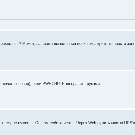
oexec.ncf ? Может, за время выполнения всех команд что-то просто заня
 включает сервер), если PWRCHUTE.ini править руками.
ент ему не нужен.... Он сам себе клиент... Через Web рулить можно UPS'о