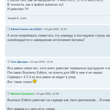
2 после того, как он выгрузится - PWRCHUTE SYS:\PWRCHUTE
В точности, как в файле autoexec.ncf
И работает !!!!
Joseph E. Levin
Edward Ivanov aka Ed111
» 19 дек 2002, 21:51
А если попробовать поместить эту команду в последнюю строку aut
освобождается к завершению исполнения батника?
Олег Дроздов
» 20 дек 2002, 13:20
Все равно связи нет, хотя агент работает нормально (шутдаунит и
Поставил Business Edition, но агента для NW в нем я не нашел.
Сервера с 4.3.3 он все равно не видит в упор.
Вот такие глюки
Михаил Григорьев
» 20 дек 2002, 14:29
Business Edition работает на сервере как Java приложение... И кли
Вот правда и у него есть глюки....