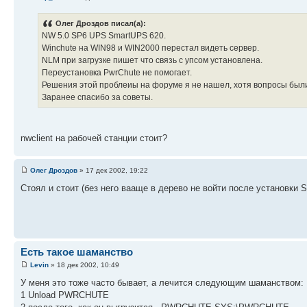
Олег Дроздов писал(а):
NW 5.0 SP6 UPS SmartUPS 620.
Winchute на WIN98 и WIN2000 перестал видеть сервер.
NLM при загрузке пишет что связь с упсом установлена.
Переустановка PwrChute не помогает.
Решения этой проблеиы на форуме я не нашел, хотя вопросы был
Заранее спасибо за советы.
nwclient на рабочей станции стоит?
Олег Дроздов
» 17 дек 2002, 19:22
Стоял и стоит (без него вааще в дерево не войти после установки 
Есть такое шаманство
Levin
» 18 дек 2002, 10:49
У меня это тоже часто бывает, а лечится следующим шаманством:
1 Unload PWRCHUTE