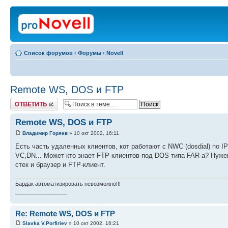
Список форумов
‹
Форумы
‹
Novell
Remote WS, DOS и FTP
Ответить
Remote WS, DOS и FTP
Владимир Горяев
» 10 окт 2002, 16:11
Есть часть удаленных клиентов, кот работают с NWC (dosdial) по I
VC,DN... Может кто знает FTP-клиентов под DOS типа FAR-а? Нуже
стек и браузер и FTP-клиент.
Бардак автоматизировать невозможно!!!
_________________
Re: Remote WS, DOS и FTP
Slavka V.Porfiriev
» 10 окт 2002, 16:21