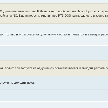
PX. Думаю перевести их на IP. Давно как-то пробовал Arachne и Lynx, но юзера
ейс а ля NC. Еще интересны мнения про PTS-DOS там вроде есть и звонилка 
я, только при загрузке на одну минуту останавливается и выводит рек
я, только при загрузке на одну минуту останавливается и выводит рекламно
о руки не доходят пока.