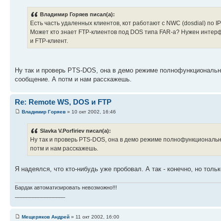
Владимир Горяев писал(а):
Есть часть удаленных клиентов, кот работают с NWC (dosdial) по I
Может кто знает FTP-клиентов под DOS типа FAR-а? Нужен интерф
и FTP-клиент.
Ну так и проверь PTS-DOS, она в демо режиме полнофункциональна
сообщение. А потм и нам расскажешь.
Re: Remote WS, DOS и FTP
Владимир Горяев
» 10 окт 2002, 16:46
Slavka V.Porfiriev писал(а):
Ну так и проверь PTS-DOS, она в демо режиме полнофункциональна
потм и нам расскажешь.
Я надеялся, что кто-нибудь уже пробовал. А так - конечно, но тольк
Бардак автоматизировать невозможно!!!
_________________
Мещеряков Андрей
» 11 окт 2002, 16:00