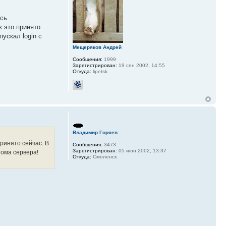
сь.
к это принято
ускал login с
Мещеряков Андрей
Сообщения:
1999
Зарегистрирован:
19 сен 2002, 14:55
Откуда:
lipetsk
Владимир Горяев
принято сейчас. В
Сообщения:
3473
Зарегистрирован:
05 июн 2002, 13:37
тома сервера!
Откуда:
Смоленск