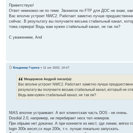
Приветствую!
Ответ немножко не по теме. Звонилок по FTP для ДОС не знаю, ка
Вас вполне устроит NWC2. Работает заметно лучше предшественника,
сейчас. В результату вы получаете весьма стабильный канал, котор
тома сервера! Ведь вам нужен стабильный канал, не так ли?
С уважением, And
Владимир Горяев
» 11 окт 2002, 16:47
Мещеряков Андрей писал(а):
Вас вполне устроит NWC2. Работает заметно лучше предшественника,
результату вы получаете весьма стабильный канал, который не отва
Ведь вам нужен стабильный канал, не так ли?
NIAS вполне устраивает. А вот клиентская часть DOS - не очень.
Dosdial 2.0, например, не перебирает неск тел номеров.
При обрыве нет докачки. А при коннекте из мест, где линии, мягко 
login 300к весит,cx еще 200к, т.ч. лучше локально запускать.