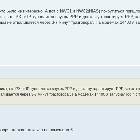
к-то было не интересно. А вот с NWC1 и NWC2(NIAS) покрутиться пришло
 т.к. IPX or IP туннелятся внутрь PPP и доставку горантирует PPP, ка
ый не отваливается через 3-7 минут "разговора". На модемах 14400 я зап
 т.к. IPX or IP туннелятся внутрь PPP и доставку горантирует PPP, как это 
ливается через 3-7 минут "разговора". На модемах 14400 я запускал login с 
говоря, плохие, докачка не помешала бы.