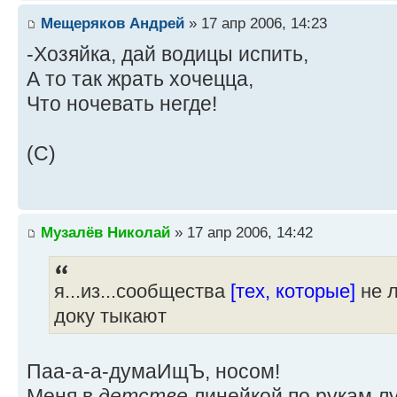
Мещеряков Андрей
» 17 апр 2006, 14:23
-Хозяйка, дай водицы испить,
А то так жрать хочецца,
Что ночевать негде!
(С)
Музалёв Николай
» 17 апр 2006, 14:42
я...из...сообщества
[тех, которые]
не л
доку тыкают
Паа-а-а-думаИщЪ, носом!
Меня в
детстве
линейкой по рукам лу