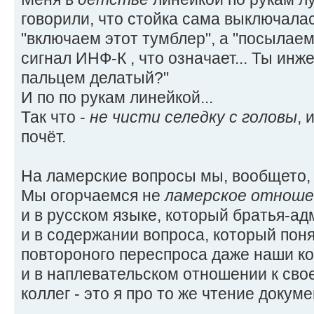
говорили, что стойка сама выключалас
"включаем этот тумблер", а "посылаем
сигнал ИНФ-К , что означает... Ты инже
пальцем делатый?"
И по по рукам линейкой...
Так что -
не чисти селедку с головы
, 
почёт.
На ламерские вопросы мы, вообщето,
Мы огорчаемся не
ламерское отноше
и в русском языке, который братья-ад
и в содержании вопроса, который поня
повтороного переспроса даже наши к
и в наплевательском отношении к сво
коллег - это я про то же чтение докум