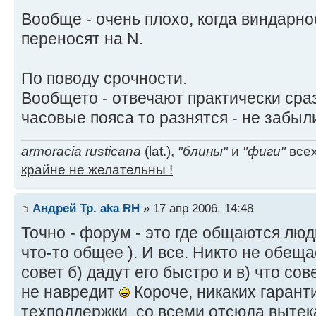
Вообще - очень плохо, когда виндарн
переносят на N.
По поводу срочности.
Вообщето - отвечают практически сразу
часовые пояса то разнятся - не забыл
armoracia rusticana
(lat.),
"блины"
и
"фиги"
всех
крайне не желательны !
Андрей Тр. aka RH
» 17 апр 2006, 14:48
Точно - форум - это где общаются люд
что-то общее ). И все. Никто не обещае
совет б) дадут его быстро и в) что сов
не навредит
Короче, никаких гаранти
техподдержки, со всеми отсюда выте