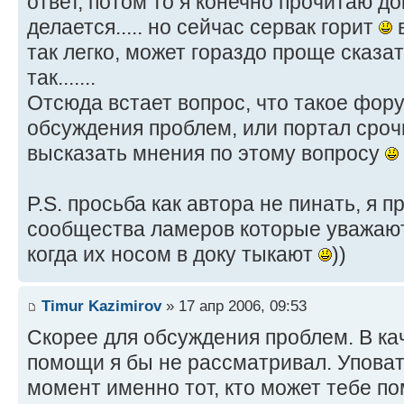
ответ, потом то я конечно прочитаю до
делается..... но сейчас сервак горит
в
так легко, может гораздо проще сказат
так.......
Отсюда встает вопрос, что такое фор
обсуждения проблем, или портал сро
высказать мнения по этому вопросу
P.S. просьба как автора не пинать, я п
сообщества ламеров которые уважают
когда их носом в доку тыкают
))
Timur Kazimirov
» 17 апр 2006, 09:53
Скорее для обсуждения проблем. В ка
помощи я бы не рассматривал. Уповать
момент именно тот, кто может тебе п