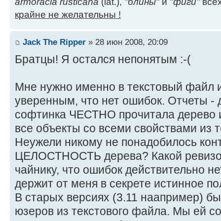
armoracia rusticana
(lat.),
"блины"
и
"фиги"
всех
крайне не желательны !
Jack The Ripper
» 28 июн 2008, 20:09
Братцы! Я остался непонятым :-(
Мне нужно именно в текстовый файл 
уверенным, что нет ошибок. Отчеты - 
софтинка ЧЕСТНО прочитала дерево и
все объекты со всеми свойствами из 
Неужели никому не понадобилось кон
ЦЕЛОСТНОСТЬ дерева? Какой ревизор
чайнику, что ошибок действительно не
держит от меня в секрете истинное п
В старых версиях (3.11 наапример) б
юзеров из текстового файла. Мы ей с