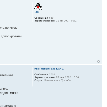
v13
Сообщения:
660
Зарегистрирован:
31 авг 2007, 09:07
ела не имею.
и дополировали
Иван Левшин aka Ivan L.
Сообщения:
2614
оятельная.
Зарегистрирован:
05 июн 2002, 18:36
Откуда:
Новомосковск, Тул. обл.
чанию,
лядит, мягко
ли граждане