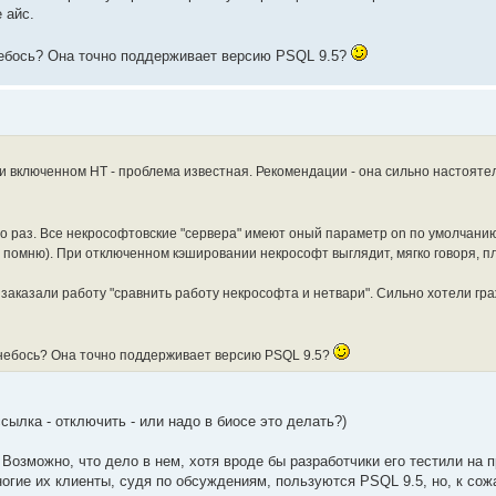
 айс.
 небось? Она точно поддерживает версию PSQL 9.5?
при включенном НТ - проблема известная. Рекомендации - она сильно настояте
 это раз. Все некрософтовские "сервера" имеют оный параметр on по умолчани
 не помню). При отключенном кэшировании некрософт выглядит, мягко говоря, п
о заказали работу "сравнить работу некрософта и нетвари". Сильно хотели г
 небось? Она точно поддерживает версию PSQL 9.5?
ылка - отключить - или надо в биосе это делать?)
 Возможно, что дело в нем, хотя вроде бы разработчики его тестили на 
огие их клиенты, судя по обсуждениям, пользуются PSQL 9.5, но, к сож