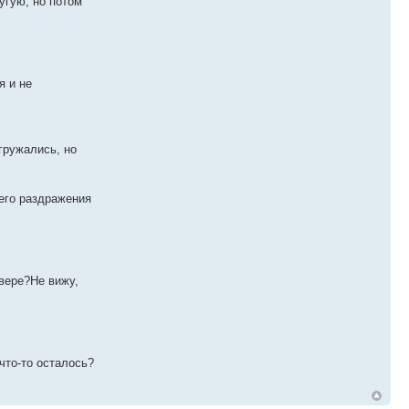
угую, но потом
я и не
гружались, но
щего раздражения
рвере?Не вижу,
что-то осталось?