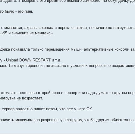
енадолго. У юзеров в это время все немного замирало, на секундочку-др
о было - его пинг.
 отзывается, экраны с консоли переключаются, но ничего не выгружаетс
 -95 и значения не менялись.
рафика показвала только перемещения мыши, альтернативные консоли за
ду - Unload DOWN RESTART и т.д.
ольше 15 минут терепения не хватало в условиях непрерывно возрастаю
и докупать недешево второй проц в сервер или надо думать о другом се
нагрузка не возрастает.
, сервер радостно пишет потом, что все у него ОК.
граничить максимально разрешенную загрузку, чтобы другим обязательно 