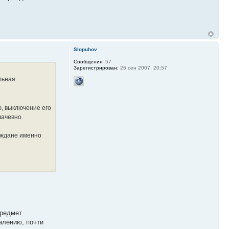
Slopuhov
Сообщения:
57
Зарегистрирован:
26 сен 2007, 20:57
льная.
ю, выключение его
лачевно.
раждане именно
предмет
алению, почти