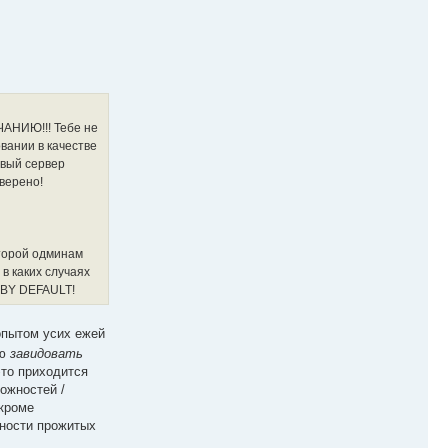
ЧАНИЮ!!! Тебе не
вании в качестве
овый сервер
оверено!
оторой одминам
в каких случаях
 BY DEFAULT!
опытом усих ежей
аю
завидовать
это приходится
можностей /
 кроме
нности прожитых