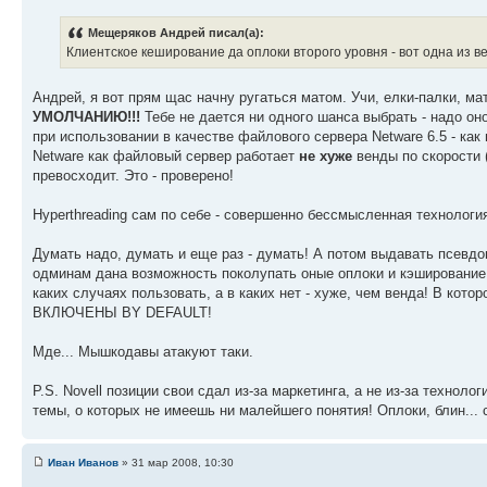
Мещеряков Андрей писал(а):
Клиентское кеширование да оплоки второго уровня - вот одна из 
Андрей, я вот прям щас начну ругаться матом. Учи, елки-палки, ма
УМОЛЧАНИЮ!!!
Тебе не дается ни одного шанса выбрать - надо он
при использовании в качестве файлового сервера Netware 6.5 - ка
Netware как файловый сервер работает
не хуже
венды по скорости (
превосходит. Это - проверено!
Hyperthreading сам по себе - совершенно бессмысленная технология
Думать надо, думать и еще раз - думать! А потом выдавать псевдо
одминам дана возможность поколупать оные оплоки и кэширование,
каких случаях пользовать, а в каких нет - хуже, чем венда! 
ВКЛЮЧЕНЫ BY DEFAULT!
Мде... Мышкодавы атакуют таки.
P.S. Novell позиции свои сдал из-за маркетинга, а не из-за технол
темы, о которых не имеешь ни малейшего понятия! Оплоки, блин... с
Иван Иванов
» 31 мар 2008, 10:30