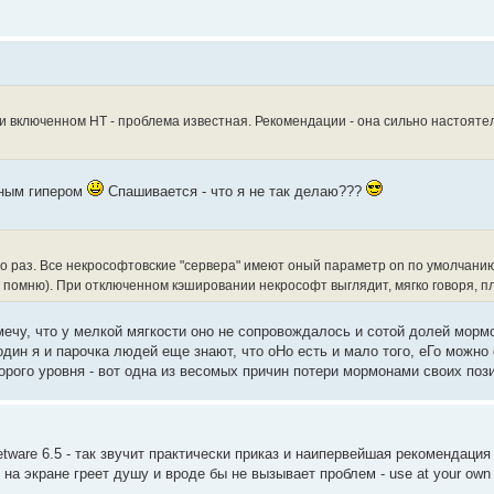
при включенном НТ - проблема известная. Рекомендации - она сильно настояте
нным гипером
Спашивается - что я не так делаю???
 это раз. Все некрософтовские "сервера" имеют оный параметр on по умолчани
 не помню). При отключенном кэшировании некрософт выглядит, мягко говоря, п
мечу, что у мелкой мягкости оно не сопровождалось и сотой долей морм
дин я и парочка людей еще знают, что оНо есть и мало того, еГо можно
орого уровня - вот одна из весомых причин потери мормонами своих поз
Netware 6.5 - так звучит практически приказ и наипервейшая рекомендаци
на экране греет душу и вроде бы не вызывает проблем - use at your own r