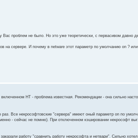
у Вас проблем не было. Но это уже теоретически, с первасивом давно д
ов на сервере. И почему в netware этот параметр по умолчанию on ? ил
ри включенном НТ - проблема известная. Рекомендации - она сильно наст
это раз. Все некрософтовские "сервера" имеют оный параметр on по умол
 именно - сейчас не помню). При отключенном кэшировании некрософт выг
 заказали работу "сравнить работу некрософта и нетвари". Сильно хоте