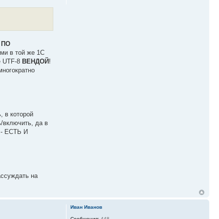
 ПО
ми в той же 1С
е UTF-8
ВЕНДОЙ
!
многократно
, в которой
/включить, да в
 - ЕСТЬ И
рассуждать на
Иван Иванов
Сообщения:
448