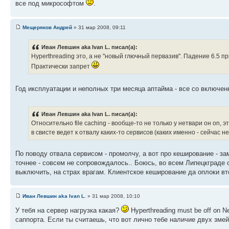
все под микрософтом
.
Мещеряков Андрей
» 31 мар 2008, 09:11
Иван Левшин aka Ivan L. писал(а):
Hyperthreading это, а не "новый глючный первазив". Падение 6.5 
Практически запрет
Год иксплуатации и неполных три месяца аптайма - все со включе
Иван Левшин aka Ivan L. писал(а):
Относительно file caching - вообще-то не только у нетвари он on,
в свисте ведет к отвалу каких-то сервисов (каких именно - сейчас
По поводу отвала сервисом - промолчу, а вот про кеширование - за
точнее - совсем не сопровождалось.. Боюсь, во всем Липецкграде о
выключить, на страх врагам. Клиентское кеширование да оплоки вт
Иван Левшин aka Ivan L.
» 31 мар 2008, 10:10
У тебя на сервер нагрузка какая?
Hyperthreading must be off on 
саппорта. Если ты считаешь, что вот лично тебе наличие двух змей 