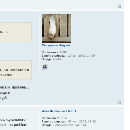
льная.
Мещеряков Андрей
Сообщения:
1999
Зарегистрирован:
19 сен 2002, 14:55
Откуда:
lipetsk
ю, выключение его
лачевно.
онских проблем..
 еще и
иций.
Иван Левшин aka Ivan L.
Сообщения:
2614
я официального
Зарегистрирован:
05 июн 2002, 18:36
isk, no problem
Откуда:
Новомосковск, Тул. обл.