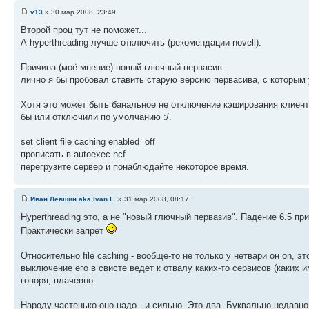
v13
» 30 мар 2008, 23:49
Второй проц тут не поможет...
А hyperthreading лучше отключить (рекомендации novell).
Причина (моё мнение) новый глючный первасив.
лично я бы пробовал ставить старую версию первасива, с которым 
Хотя это может быть банальное не отключение кэширования клиент
бы или отключили по умолчанию :/.
set client file caching enabled=off
прописать в autoexec.ncf
перегрузите сервер и понаблюдайте некоторое время.
Иван Левшин aka Ivan L.
» 31 мар 2008, 08:17
Hyperthreading это, а не "новый глючный первазив". Падение 6.5 п
Практически запрет
Относительно file caching - вообще-то не только у нетвари он on, 
выключение его в свисте ведет к отвалу каких-то сервисов (каких
говоря, плачевно.
Народу частенько оно надо - и сильно. Это два. Буквально недавно