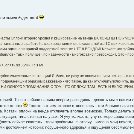
нгом змиев будет аж 4
 матчасть! Оплоки второго уровня и кэширование на венде ВКЛЮЧЕНЫ ПО УМОЛ
ы, связанные с работой с кэшированием и оплоками в той же 1С при использо
уками одминов и кривой поддержкой того же UTF-8 ВЕНДОЙ! Netware как файл
файлов - так и получше), по надежности - многократно превосходит. Это - пр
я, опять же, блин, RTFM!
глубокомысленные сентенции! Я, блин, ни разу не понимаю - чем нетварь, в к
одробнейшим образом разжевано - что такое, да как отключить/включить, да 
СТО НЕТ НИ ОДНОГО УПОМИНАНИЯ О ТОМ, ЧТО ОПЛОКИ ТАМ - ЕСТЬ И ВКЛЮЧЕНЫ
лтерией. Ты вот сейчас пальцы веером разводишь - дескать мы с нашим 
так же делаю
Только вот чем старше становлюсь - тем больше начин
гда. Кстати, оплоки на венде отключить вполне возможно. Только делать 
ситуация, типа стоянья на ушах. Я учу матчасть, учу по мере своих воз
 (опять сейчас скажешь - твои проблемы - я отвечу - имеено мои) ничего,
ими достоянием истории; порушенного здоровья и ощущения бессмысле