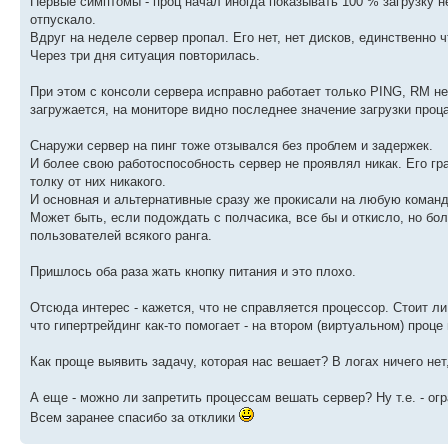
Первые симптомы - проц начал иногда показывать 100 % загрузку н
отпускало.
Вдруг на неделе сервер пропал. Его нет, нет дисков, единственно чт
Через три дня ситуация повторилась.
При этом с консоли сервера исправно работает только PING, RM не
загружается, на мониторе видно последнее значение загрузки проца
Снаружи сервер на пинг тоже отзывался без проблем и задержек.
И более свою работоспособность сервер не проявлял никак. Его г
толку от них никакого.
И основная и альтернативные сразу же прокисали на любую коман
Может быть, если подождать с полчасика, все бы и откисло, но б
пользователей всякого ранга.
Пришлось оба раза жать кнопку питания и это плохо.
Отсюда интерес - кажется, что не справляется процессор. Стоит л
что гипертрейдинг как-то помогает - на втором (виртуальном) проце 
Как проще выявить задачу, которая нас вешает? В логах ничего нет
А еще - можно ли запретить процессам вешать сервер? Ну т.е. - о
Всем заранее спасибо за отклики