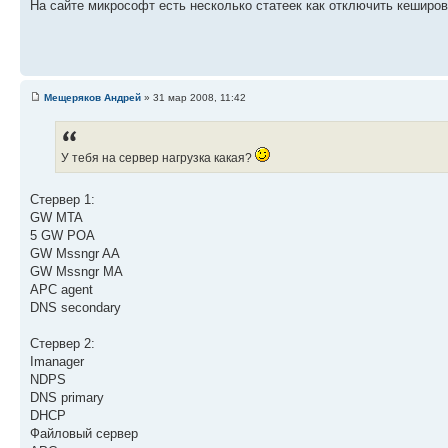
На сайте микрософт есть несколько статеек как отключить кеширов
Мещеряков Андрей
» 31 мар 2008, 11:42
У тебя на сервер нагрузка какая?
Стервер 1:
GW MTA
5 GW POA
GW Mssngr AA
GW Mssngr MA
APC agent
DNS secondary
Стервер 2:
Imanager
NDPS
DNS primary
DHCP
Файловый сервер