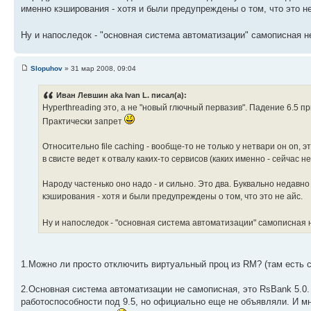
именно кэширования - хотя и были предупреждены о том, что это не
Ну и напоследок - "основная система автоматизации" самописная
Slopuhov
» 31 мар 2008, 09:04
Иван Левшин aka Ivan L. писал(а):
Hyperthreading это, а не "новый глючный первазив". Падение 6.5 
Практически запрет
Относительно file caching - вообще-то не только у нетвари он on,
в свисте ведет к отвалу каких-то сервисов (каких именно - сейчас
Народу частенько оно надо - и сильно. Это два. Буквально недавн
кэширования - хотя и были предупреждены о том, что это не айс.
Ну и напоследок - "основная система автоматизации" самописная
1.Можно ли просто отключить виртуальный проц из RM? (там есть сс
2.Основная система автоматизации не самописная, это RsBank 5.0.
работоспособности под 9.5, но официально еще не объявляли. И мн