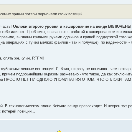
весомых причин потери мормонами своих позиций.
тчасть!
Оплоки второго уровня и кэширование на венде ВКЛЮЧЕНЫ
о тебе или нет! Проблемы, связанные с работой с кэшированием и оплока
к правило, вызваны кривыми руками одминов и кривой поддержкой того ж
на операциях с тучей мелких файлов - так и получше), по надежности - 
, опять же, блин, RTFM!
глубокомысленные сентенции! Я, блин, ни разу не понимаю - чем нетварь
 причем подробнейшим образом разжевано - что такое, да как отключить
В которой ПРОСТО НЕТ НИ ОДНОГО УПОМИНАНИЯ О ТОМ, ЧТО ОПЛОКИ ТАМ
огий. В технологическом плане Netware венду превосходит. И нехрен тут 
 потерей позиций...