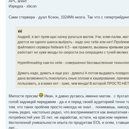
APC агент
Изредка - sbcon
Сами стервера - дуал Ксеон, 1024Мб мозга. Так что с гипертрейди
Андрей, я вот прям щас начну ругаться матом. Учи, елки-палки,
дается ни одного шанса выбрать - надо оно тебе или нет! Проблем
файлового сервера Netware 6.5 - как правило, вызваны кривыми р
работает не хуже венды по скорости (на операциях с тучей мелких 
Hyperthreading сам по себе - совершенно бессмысленная технологи
Думать надо, думать и еще раз - думать! А потом выдавать псевдо
дана возможность поколупать оные оплоки и кэширование, причем п
пользовать, а в каких нет - хуже, чем венда! В которой ПРО
Милости просим
Иван, я давно ругаюсь именно матом.. с бухга
голой задницей передавим - да и я перед своей аудиторией точно 
тем, кто таких проблем просто никогда не знал... понимаешь, нико
очень редко, настолько редко, что воспринимается как внештатная 
потребностей уже 15 лет, не заработав, кстати, на красном червяке
бесполезной уникальности опыта по продуктам EOL и осям, ставш
лет...