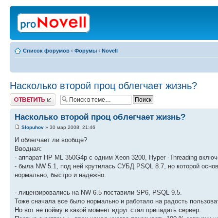
Список форумов
‹
Форумы
‹
Novell
Насколько второй проц облегчает жизнь?
Ответить
Насколько второй проц облегчает жизнь?
Slopuhov
» 30 мар 2008, 21:46
И облегчает ли вообще?
Вводная:
- аппарат HP ML 350G4p c одним Xeon 3200, Hyper -Threading включе
- была NW 5.1, под ней крутилась СУБД PSQL 8.7, но которой осн
нормально, быстро и надежно.
- лицензировались на NW 6.5 поставили SP6, PSQL 9.5.
Тоже сначала все было нормально и работало на радость пользов
Но вот не пойму в какой момент вдруг стал припадать сервер.