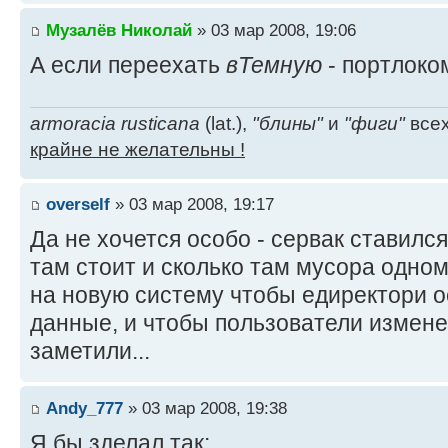
Музалёв Николай
» 03 мар 2008, 19:06
А если переехать
вТемную
- портлоко
armoracia rusticana
(lat.),
"блины"
и
"фиги"
всех
крайне не желательны !
overself
» 03 мар 2008, 19:17
Да не хочется особо - сервак ставил
там стоит и сколько там мусора одному
на новую систему чтобы едиректори о
данные, и чтобы пользователи измене
заметили...
Andy_777
» 03 мар 2008, 19:38
Я бы зделал так: