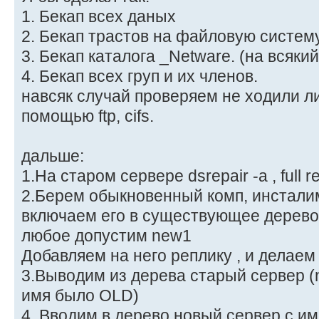
1. Бекап всех даных
2. Бекап трастов на файловую систему 
3. Бекап каталога _Netware. (на всяки
4. Бекап всех груп и их членов.
навсяк случай проверяем не ходили ли
помощью ftp, cifs.
дальше:
1.На старом сервере dsrepair -a , full r
2.Берем обыкновенный комп, инсталим
включаем его в существующее дерево (
любое допустим new1
Добавляем на него реплику , и делаем
3.Выводим из дерева старый сервер (n
имя было OLD)
4. Вводим в дерево новый сервер с им