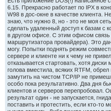
Есть приложение DOS(!) написанное с
6.15. Прекрасно работает по IPX в к
W98 в дос-окне в качестве клиента. Н
знаю, что нужно 8, но - это не моя се
сделать удаленный доступ к базам с 
в другом офисе. С этим офисом связь
маршрутизатора провайдера). Это дан
могу. Попытки поднять режим совмес
сервере и клиенте ни к чему не прив
отказывается стартовать, хотя диски 
голова вместила, всяких RTFM, обрел 
замутить на чистом TCP/IP не примеш
особо пока результативно. Два дня бь
клиентов и серверов перепробовал. О
результат один - не запускается, гнида
поставить и протестить, если кто-то м