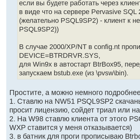
если вы будете работать через клиен
в виде что на сервере Pervasive SQL
(желательно PSQL9SP2) - клиент к не
PSQL9SP2))
В случае 2000/XP/NT в config.nt проп
DEVICE=BTRDRVR.SYS,
для Win9x в автостарт BtrBox95, пер
запускаем bstub.exe (из \pvsw\bin).
Простите, а можно немного подробнее?
1. Ставлю на NW51 PSQL9SP2 скачаный
просит лицензию, сойдет триал или на
2. На W98 ставлю клиента от этого PS
WXP ставится у меня отказывается)
3. в батник для проги прописываю Btrb