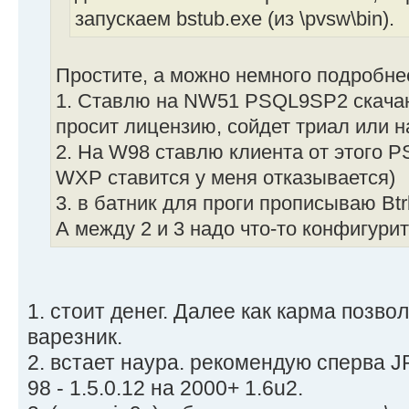
запускаем bstub.exe (из \pvsw\bin).
Простите, а можно немного подробнее
1. Ставлю на NW51 PSQL9SP2 скачаны
просит лицензию, сойдет триал или н
2. На W98 ставлю клиента от этого P
WXP ставится у меня отказывается)
3. в батник для проги прописываю Btr
А между 2 и 3 надо что-то конфигури
1. стоит денег. Далее как карма позвол
варезник.
2. встает наура. рекомендую сперва J
98 - 1.5.0.12 на 2000+ 1.6u2.