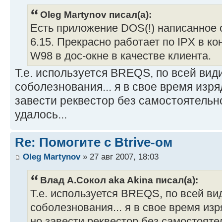
Oleg Martynov писал(а):
Есть приложение DOS(!) написанное с
6.15. Прекрасно работает по IPX в 
W98 в дос-окне в качестве клиента.
Т.е. используется BREQS, по всей ви
соболезнования... я в свое время изря
завести реквестор без самостоятельно
удалось...
Re: Помогите с Btrive-ом
Oleg Martynov
» 27 авг 2007, 18:03
Влад А.Сокол aka Akina писал(а):
Т.е. используется BREQS, по всей в
соболезнования... я в свое время изр
но завести реквестор без самостояте