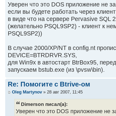
Уверен что это DOS приложение не зам
если вы будете работать через клиен
в виде что на сервере Pervasive SQL 
(желательно PSQL9SP2) - клиент к нем
PSQL9SP2))
В случае 2000/XP/NT в config.nt пропи
DEVICE=BTRDRVR.SYS,
для Win9x в автостарт BtrBox95, пере
запускаем bstub.exe (из \pvsw\bin).
Re: Помогите с Btrive-ом
Oleg Martynov
» 28 авг 2007, 11:45
Dimerson писал(а):
Уверен что это DOS приложение не за