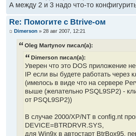
А между 2 и 3 надо что-то конфигурит
Re: Помогите с Btrive-ом
Dimerson
» 28 авг 2007, 12:21
Oleg Martynov писал(а):
Dimerson писал(а):
Уверен что это DOS приложение не 
IP если вы будете работать через 
(имелось в виде что на сервере Per
выше (желательно PSQL9SP2) - кли
от PSQL9SP2))
В случае 2000/XP/NT в config.nt пр
DEVICE=BTRDRVR.SYS,
для Win9x в автостарт BtrBox95, п