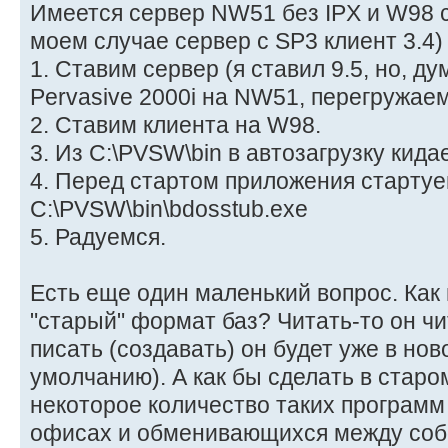
Имеется сервер NW51 без IPX и W98 с
моем случае сервер с SP3 клиент 3.4)
1. Ставим сервер (я ставил 9.5, но, ду
Pervasive 2000i на NW51, перегружаем
2. Ставим клиента на W98.
3. Из C:\PVSW\bin в автозагрузку кида
4. Перед стартом приложения стартуе
C:\PVSW\bin\bdosstub.exe
5. Радуемся.
Есть еще один маленький вопрос. Как 
"старый" формат баз? Читать-то он чит
писать (создавать) он будет уже в но
умолчанию). А как бы сделать в стар
некоторое количество таких програм
офисах и обменивающихся между соб