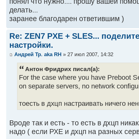
понял что нужно.... прошу вашей помо
делать...
заранее благодарен ответившим )
Re: ZEN7 PXE + SLES... подели
настройки.
Андрей Тр. aka RH
» 27 июл 2007, 14:32
Антон Фридрих писал(а):
For the case where you have Preboot 
on separate servers, no network configur
тоесть в дхцп настраивать ничего не
Вроде так и есть - то есть в дхцп ника
надо ( если РХЕ и дхцп на разных серв