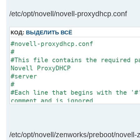
#Values that are not specified in 
commented out
/etc/opt/novell/novell-proxydhcp.conf
#receive a default value.
#
КОД:
ВЫДЕЛИТЬ ВСЁ
#The Novell TFTP server is complia
#novell-proxydhcp.conf
RFCs:
#
# RFC 1350 -- THE TFTP PROTOCO
#This file contains the required p
# RFC 2347 -- TFTP Option Ext
Novell ProxyDHCP
# RFC 2348 -- TFTP Blocksize 
#server
# RFC 2349 -- TFTP Timeout Int
#
Size Options
#Each line that begins with the '#
# RFC 1123 -- Requirements for
comment and is ignored
Application
#by the ProxyDHCP server.
# and Support (Uncon
#
compliant with
#Values that are not specified in 
# section 4.2 -- TRI
commented out
/etc/opt/novell/zenworks/preboot/novell
TRANSFER PROTOCOL)