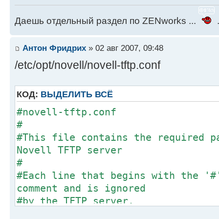
Даешь отдельный раздел по ZENworks ...
.
Антон Фридрих
» 02 авг 2007, 09:48
/etc/opt/novell/novell-tftp.conf
КОД:
ВЫДЕЛИТЬ ВСЁ
#novell-tftp.conf
#
#This file contains the required p
Novell TFTP server
#
#Each line that begins with the '#
comment and is ignored
#by the TFTP server.
#