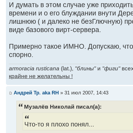
И думать в этом случае уже приходить
времени и о его блуждании внути Дерев
лишнюю ( и далеко не безГлючную) п
виде базового вирт-сервера.
Примерно такое ИМНО. Допускаю, что 
спорно.
armoracia rusticana
(lat.),
"блины"
и
"фиги"
всех
крайне не желательны !
Андрей Тр. aka RH
» 31 июл 2007, 14:43
Музалёв Николай писал(а):
Что-то я плохо понял...