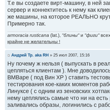
Т.е вы создаете вирт-машину, в ней 
сервер и коннектитесь к нему как клие
же машины, на которое РЕАЛЬНО крут
Примерно так.
armoracia rusticana
(lat.),
"блины"
и
"фиги"
всех
крайне не желательны !
Андрей Тр. aka RH
» 25 июл 2007, 15:16
Ну почему ж нельзя ( выпускать в реа
цепляться клиентам ). Мне доводилось
ВМВаре ( под Вин ХР ) ставить тестов
тестирования кое-каких моментов раб
Линуксе ( с одним из зеновских хотпак
нему цеплялись самые что ни на есть 
заливались образы, логинились с рабоч