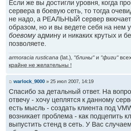
Если же вы достигли уровня, когда пр
сервера в боевую сеть, то тогда очев
не надо, а РЕАЛЬНЫЙ сервер вкючает
образом, но и вы ведете себя на нем 
боевому
админу и никаких крутых и б
позволяете.
armoracia rusticana
(lat.),
"блины"
и
"фиги"
всех
крайне не желательны !
warlock_9000
» 25 июл 2007, 14:19
Спасибо за детальный ответ. На вопро
отвечу - хочу цеплятся к данному сер
есть мысль - создать клиента под VMW
возникает проблема - как подцепить к
выпустить стенд в сеть. У Вас случае