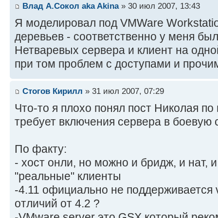
Влад А.Сокол aka Akina
» 30 июл 2007, 13:43
Я моделировал под VMWare Workstati
деревьев - соответственно у меня бы
Нетваревых сервера и клиент на одно
при том проблем с доступами и прочи
Стогов Кирилл
» 31 июл 2007, 07:29
Что-то я плохо понял пост Николая по
требует включения сервера в боевую се
По факту:
- хост онли, но можно и бридж, и нат, 
"реальные" клиенты
-4.11 официально не поддерживается 
отличий от 4.2 ?
-VMware server это GSX который рек