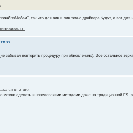
A
типаВинМодем"
, так что для вин и лин точно драйвера будут, а вот для н
 не желательны !
 того
 (не забывая повторять процедуру при обновлениях). Все остальное зерк
азался от этого.
ало можно сделать и новеловскими методами даже на традиционной FS. р