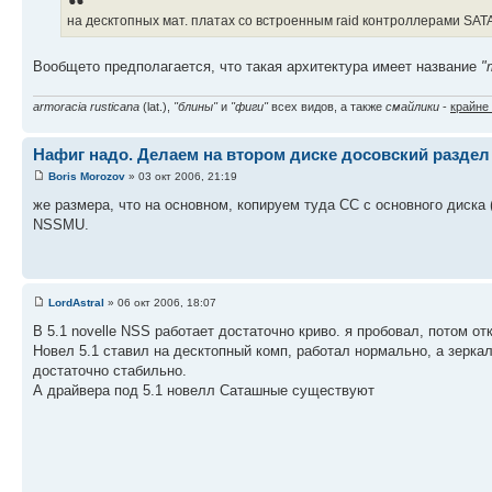
на десктопных мат. платах со встроенным raid контроллерами SAT
Вообщето предполагается, что такая архитектура имеет название
"
armoracia rusticana
(lat.),
"блины"
и
"фиги"
всех видов, а также
смайлики
-
крайне
Нафиг надо. Делаем на втором диске досовский раздел
Boris Morozov
» 03 окт 2006, 21:19
же размера, что на основном, копируем туда CC c основного диска
NSSMU.
LordAstral
» 06 окт 2006, 18:07
В 5.1 novelle NSS работает достаточно криво. я пробовал, потом отк
Новел 5.1 ставил на десктопный комп, работал нормально, а зерк
достаточно стабильно.
А драйвера под 5.1 новелл Саташные существуют