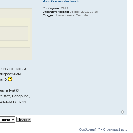
Иван Левшин aka Ivan L.
Сообщения:
2614
Зарегистрирован:
05 июн 2002, 18:36
Откуда:
Новомосковск, Тул. обл.
оял лет пять и
 микросхемы
ить?
 плате EpOX
е лет, наверное,
анские пляски.
Сообщений: 7 • Страница
1
из
1