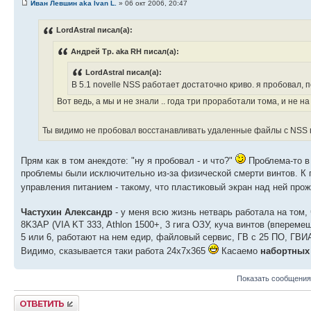
Иван Левшин aka Ivan L.
» 06 окт 2006, 20:47
LordAstral писал(а):
Андрей Тр. aka RH писал(а):
LordAstral писал(а):
В 5.1 novelle NSS работает достаточно криво. я пробовал, п
Вот ведь, а мы и не знали .. года три проработали тома, и не на
Ты видимо не пробовал восстанавливать удаленные файлы с NSS по
Прям как в том анекдоте: "ну я пробовал - и что?"
Проблема-то в
проблемы были исключительно из-за физической смерти винтов. К 
управления питанием - такому, что пластиковый экран над ней про
Частухин Александр
- у меня всю жизнь нетварь работала на том,
8K3AP (VIA KT 333, Athlon 1500+, 3 гига ОЗУ, куча винтов (впереме
5 или 6, работают на нем едир, файловый сервис, ГВ с 25 ПО, ГВИ
Видимо, сказывается таки работа 24х7х365
Касаемо
набортных
Показать сообщения
Ответить