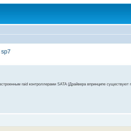
 sp7
о встроенным raid контроллерами SATA (Драйвера впринципе существуют 