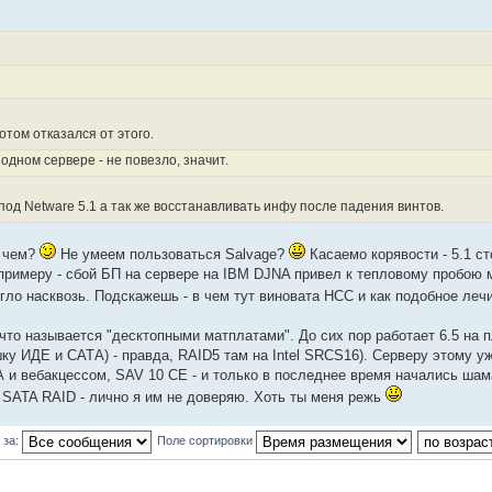
отом отказался от этого.
 одном сервере - не повезло, значит.
д Netware 5.1 а так же восстанавливать инфу после падения винтов.
 чем?
Не умеем пользоваться Salvage?
Касаемо корявости - 5.1 ст
примеру - сбой БП на сервере на IBM DJNA привел к тепловому пробою
жгло насквозь. Подскажешь - в чем тут виновата НСС и как подобное леч
 что называется "десктопными матплатами". До сих пор работает 6.5 на
шку ИДЕ и САТА) - правда, RAID5 там на Intel SRCS16). Серверу этому уж
А и вебакцессом, SAV 10 CE - и только в последнее время начались шам
SATA RAID - лично я им не доверяю. Хоть ты меня режь
 за:
Поле сортировки