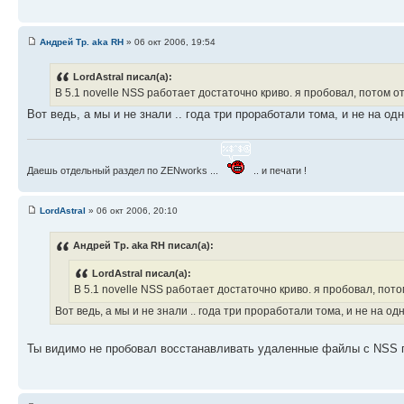
Андрей Тр. aka RH
» 06 окт 2006, 19:54
LordAstral писал(а):
В 5.1 novelle NSS работает достаточно криво. я пробовал, потом от
Вот ведь, а мы и не знали .. года три проработали тома, и не на одн
Даешь отдельный раздел по ZENworks ...
.. и печати !
LordAstral
» 06 окт 2006, 20:10
Андрей Тр. aka RH писал(а):
LordAstral писал(а):
В 5.1 novelle NSS работает достаточно криво. я пробовал, пото
Вот ведь, а мы и не знали .. года три проработали тома, и не на од
Ты видимо не пробовал восстанавливать удаленные файлы с NSS по