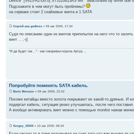
Device "[V613-A2-D0:0] ST3120813AS rev: "deactivated by driver due to 
Подскажите в чем могут быть проблемы?
на серваке стоит 2 скайзевых винта и 1 SATA
Сергей ака godless
» 09 авг 2006, 17:34
Судя по описанию один из винтов припопытке на него что то залить
винт ... ;-((
"И да будет так ..." - как говаривал король Артур ...
Попробуйте поменять SATA кабель.
Boris Morozov
» 09 авг 2006, 22:02
Похоже китайцы вместо золота покрывают их какой-то дрянью. И ко
подергал кабель, ситуация резко улучшилась, после чего поставил
А вообще активировать винт можно с помощью monitor нажав менюш
Sergey_l2000
» 10 авг 2006, 08:26
Если честно то я тоже подумывал на счет того что вин вышел из ст