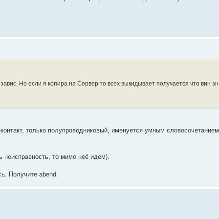
 завис. Но если я копира на Сервер то всех выкидывает получается что вин з
 неконтакт, только полупроводниковый, именуется умным словосочетанием
ть неисправность, то мимо неё идём).
сь. Получите abend.