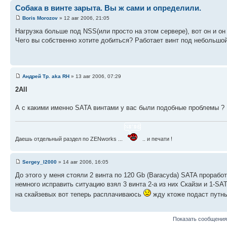
Собака в винте зарыта. Вы ж сами и определили.
Boris Morozov
» 12 авг 2006, 21:05
Нагрузка больше под NSS(или просто на этом сервере), вот он и он
Чего вы собственно хотите добиться? Работает винт под небольшой 
Андрей Тр. aka RH
» 13 авг 2006, 07:29
2All
А с какими именно SATA винтами у вас были подобные проблемы ?
Даешь отдельный раздел по ZENworks ...
.. и печати !
Sergey_l2000
» 14 авг 2006, 16:05
До этого у меня стояли 2 винта по 120 Gb (Baracyda) SATA проработ
немного исправить ситуацию взял 3 винта 2-а из них Скайзи и 1-S
на скайзевых вот теперь расплачиваюсь
жду ктоже подаст путны
Показать сообщения