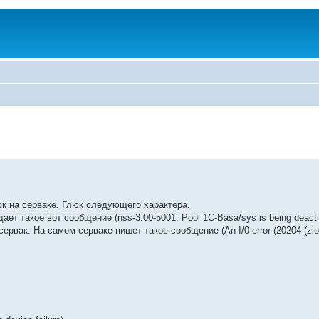
юк на серваке. Глюк следующего характера.
ет такое вот сообщение (nss-3.00-5001: Pool 1C-Basa/sys is being deacti
рвак. На самом серваке пишет такое сообщение (An I/0 error (20204 (zio.c