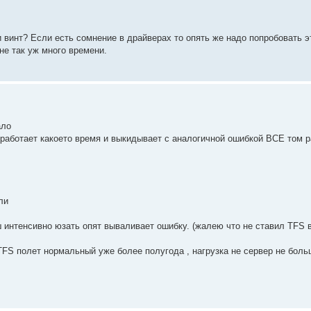
 винт? Если есть сомнение в драйверах то опять же надо попробовать э
не так уж много времени.
ало
 работает какоето время и выкидывает с аналогичной ошибкой ВСЕ том 
ли
 интенсивно юзать опят вываливает ошибку. (жалею что не ставил TFS 
NTFS полет нормальный уже более полугода , нагрузка не сервер не боль