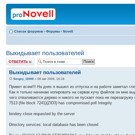
Список форумов
‹
Форумы
‹
Novell
Выкидывает пользователей
Ответить
Выкидывает пользователей
Sergey_l2000
» 09 авг 2006, 16:18
Привет всем!!! На днях я вышел из отпуска и на работе заметал гл
Как я только начинаю копировать на сервак кучу файлов он мне выда
чего отваливается дерево и никого не пускает пока не перезагружу се
7513 (file block 7241)(ZID3) has compromised poll Integrity
bindery close requested by the server
Directory services: local database has been closed