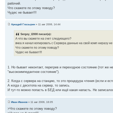
рабочий.
Что скажете по этому поводу?
Чудес не бывает!!!
Аркадий Глазырин
» 11 авг 2006, 14:44
Sergey_l2000 писал(а):
А что вы скажете на счет следующего?
вчеа я начал копировать с Сервера данные на свой комп ниразу не
Что скажете по этому поводу?
Чудес не бывает!!!
1. Но бывает неконтакт, перегрев и переходное состояние (тот же
"высокоимпедантное состояние").
2. Когда с сервера на станцию, то это процедура чтения (если и ес
А когда с десктопа на сервер, то запись.
И тут-то можно попасть в БЕД или ещё какая напасть. Не записало
Иван Иванов
» 11 авг 2006, 16:05
>Что скажете по этому поводу?