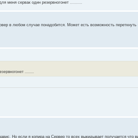
я меня сервак один резервногонет ..........
вер в любом случае понадобится. Может есть возможность переткнуть в
рвногонет ..........
завис. Но если я копира на Сервер то всех выкидывает получается что в