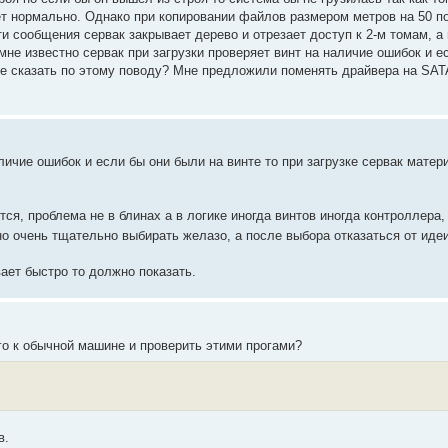
ает нормально. Однако при копировании файлов размером метров на 50 п
и сообщения сервак закрывает дерево и отрезает доступ к 2-м томам, а 
мне известно сервак при загрузки проверяет винт на наличие ошибок и е
ете сказать по этому поводу? Мне предложили поменять драйвера на SAT
личие ошибок и если бы они были на винте то при загрузке сервак матер
тся, проблема не в блинах а в логике иногда винтов иногда контроллера,
но очень тщательно выбирать желазо, а после выбора отказаться от иде
ает быстро то должно показать.
го к обычной машине и проверить этими прогами?
в.