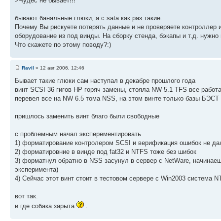
>Чудес не бывает!!!
бывают банальные глюки, а с sata как раз такие.
Почему Вы рискуете потерять данные и не проверяете контроллер и
оборудование из под винды. На сборку стенда, бэкапы и т.д. нужно 
Что скажете по этому поводу?:)
Ravil
» 12 авг 2006, 12:46
Бывает такие глюки сам наступал в декабре прошлого года
винт SCSI 36 гигов HP горяч замены, стояла NW 5.1 TFS все работ
перевел все на NW 6.5 тома NSS, на этом винте только базы БЭСТ
пришлось заменить винт благо были свободные
с проблемным начал эксперементировать
1) форматирование контролером SCSI и верификация ошибок не да
2) форматировние в винде под fat32 и NTFS тоже без шибок
3) форматнул обратно в NSS засунул в сервер с NetWare, начинаеш
эксперимента)
4) Сейчас этот винт стоит в тестовом сервере с Win2003 система 
вот так.
и где собака зарыта
.