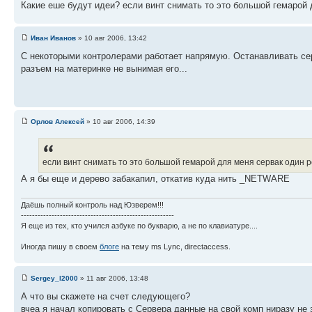
Какие еше будут идеи? если винт снимать то это большой гемарой дл
Иван Иванов
» 10 авг 2006, 13:42
С некоторыми контролерами работает напрямую. Останавливать сер
разъем на материнке не вынимая его...
Орлов Алексей
» 10 авг 2006, 14:39
если винт снимать то это большой гемарой для меня сервак один резе
А я бы еще и дерево забакапил, откатив куда нить _NETWARE
Даёшь полный контроль над Юзверем!!!
-------------------------------------------------------
Я еще из тех, кто учился азбуке по букварю, а не по клавиатуре....
Иногда пишу в своем
блоге
на тему ms Lync, directaccess.
Sergey_l2000
» 11 авг 2006, 13:48
А что вы скажете на счет следующего?
вчеа я начал копировать с Сервера данные на свой комп ниразу не 