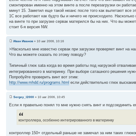
смонтирован именно на этом винте а после перезагрузки он работ
минут 15. Заметил еще такой нюанс после того как вылетают все эт
1С все работают как будто бы и ничего не происходило. Насколько 
на винте то при загрузке сервак матерился бы на них. Что вы мож
стоит 6-я версия NW.
Иван Иванов
» 10 авг 2006, 10:16
>Насколько мне известно сервак при загрузки проверяет винт на на
Что вы можете сказать по этому поводу?
Типичный глюк sata когда во время работы под нагрузкой отваливае
интегрированного в материнку. При выборе саташного решения нуж
Попробуйте проверить винт вот этим:
http://www.mhdd.ru/programs.html
если действительно глюк выскакив
Sergey_l2000
» 10 авг 2006, 10:45
Если я правильно понял то мне нужно снять винт и подсоединить е
контроллера, особенно интегрированного в материнку
контроллер 150+ отдельный раньше не замечал за ним таких глюко