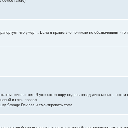
device failure)
 рапортует что умер ... Если я правильно понимаю по обозначениям - то
нтакты окисляются. Я уже хотел пару недель назад диск менять, потом
 новый и глюк пропал.
ку Storage Devices и смонтировать тома.
роя но если бы он вышел из строя то система бы не грузилась так как т