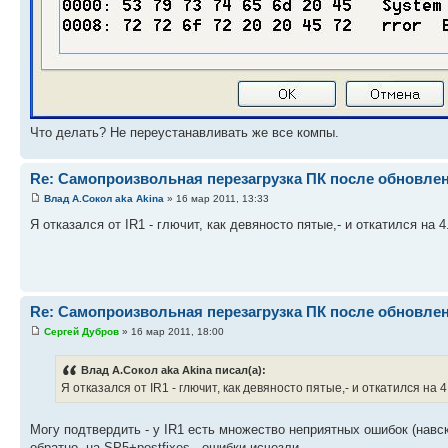
Что делать? Не переустанавливать же все компы.
Re: Самопроизвольная перезагрузка ПК после обновле
Влад А.Сокол aka Akina
» 16 мар 2011, 13:33
Я отказался от IR1 - глючит, как девяносто пятые,- и откатился на 4.
Re: Самопроизвольная перезагрузка ПК после обновле
Сергей Дубров
» 16 мар 2011, 18:00
Влад А.Сокол aka Akina писал(а):
Я отказался от IR1 - глючит, как девяносто пятые,- и откатился на 4.
Могу подтвердить - у IR1 есть множество неприятных ошибок (навс
обратно, на SP5+postfixes - ошибки исчезли.