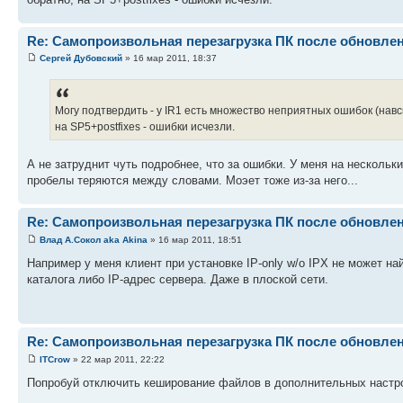
Re: Самопроизвольная перезагрузка ПК после обновле
Сергей Дубовский
» 16 мар 2011, 18:37
Могу подтвердить - у IR1 есть множество неприятных ошибок (навс
на SP5+postfixes - ошибки исчезли.
А не затруднит чуть подробнее, что за ошибки. У меня на нескольк
пробелы теряются между словами. Моэет тоже из-за него...
Re: Самопроизвольная перезагрузка ПК после обновле
Влад А.Сокол aka Akina
» 16 мар 2011, 18:51
Например у меня клиент при установке IP-only w/o IPX не может на
каталога либо IP-адрес сервера. Даже в плоской сети.
Re: Самопроизвольная перезагрузка ПК после обновле
ITCrow
» 22 мар 2011, 22:22
Попробуй отключить кеширование файлов в дополнительных настрой