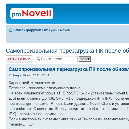
Список форумов
‹
Форумы
‹
Novell
Самопроизвольная перезагрузка ПК после о
Ответить
Самопроизвольная перезагрузка ПК после обнов
$erg
» 16 мар 2011, 12:44
Здравствуйте, уважаемые.
Появилась проблема следующего плана:
На всех машинах(Windows XP SP2-SP3) были установлены Novell Cli
acu) всем клиенты до 4.91 SP5 IR1 с поддержкой IP и IPX, после 
принтера для печати в IP порт. Если удалить Novell Client и устан
все работает. С клиентом IP only вроде тоже работает нормально. 
IPX) - работает все нормально.
Если в настройках системы снята птичка "выполнить автоматическую
memory........."