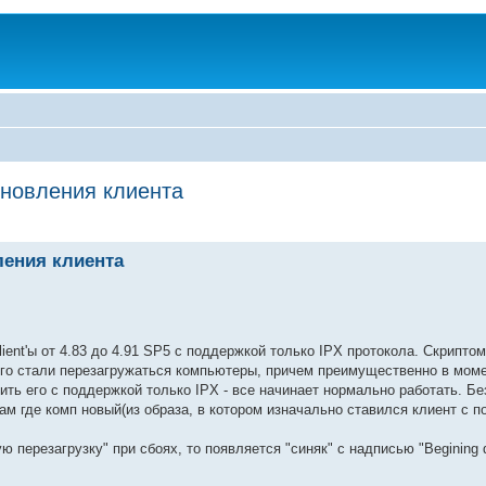
бновления клиента
ления клиента
ent'ы от 4.83 до 4.91 SP5 с поддержкой только IPX протокола. Скрипто
чего стали перезагружаться компьютеры, причем преимущественно в мом
овить его с поддержкой только IPX - все начинает нормально работать. Бе
Там где комп новый(из образа, в котором изначально ставился клиент с п
 перезагрузку" при сбоях, то появляется "синяк" с надписью "Begining d