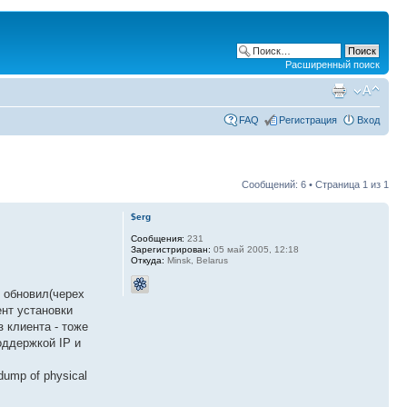
Расширенный поиск
FAQ
Регистрация
Вход
Сообщений: 6 • Страница
1
из
1
$erg
Сообщения:
231
Зарегистрирован:
05 май 2005, 12:18
Откуда:
Minsk, Belarus
м обновил(черех
ент установки
з клиента - тоже
оддержкой IP и
ump of physical