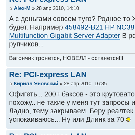
Alex-M
» 28 апр 2010, 14:10
А с деньгами совсем туго? Родное то
будет. Например
458492-B21 HP NC382
Multifunction Gigabit Server Adapter
В ро
рупчиков...
Вагончик тронется, НОВЕЛЛ - останется!!!
Re: PCI-express LAN
Кирилл Яновский
» 28 апр 2010, 16:35
Офигеть... 200+ баксов - это крутовато
похожу.. не такие у меня тут запросы и
Ладно, тему закрываем. Беру реалтек 
успокаиваюсь... Ну или Длинк за 70