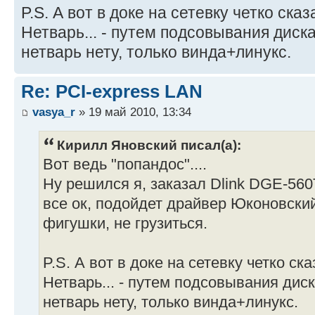
P.S. А вот в доке на сетевку четко сказ
Нетварь... - путем подсовывания диска
нетварь нету, только винда+линукс.
Re: PCI-express LAN
vasya_r
» 19 май 2010, 13:34
Кирилл Яновский писал(а):
Вот ведь "попандос"....
Ну решился я, заказал Dlink DGE-560
все ок, подойдет драйвер Юконовский
фигушки, не грузиться.
P.S. А вот в доке на сетевку четко ска
Нетварь... - путем подсовывания диск
нетварь нету, только винда+линукс.