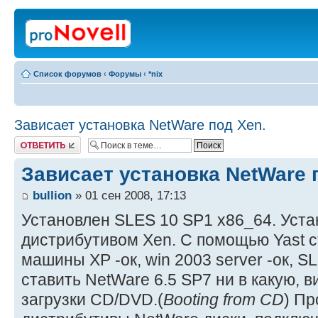
Список форумов
‹
Форумы
‹
*nix
Зависает установка NetWare под Xen.
Ответить
Зависает установка NetWare 
bullion
» 01 сен 2008, 17:13
Установлен SLES 10 SP1 x86_64. Уста
дистрибутивом Xen. С помощью Yast 
машины XP -ок, win 2003 server -ок, S
ставить NetWare 6.5 SP7 ни в какую, 
загрузки CD/DVD.(
Booting from CD
) П