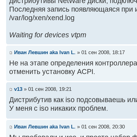
дистрибутивы NetWare диски, подключ
Последняя запись появляющаяся при 
/var/log/xen/xend.log
Waiting for devices vtpm
Иван Левшин aka Ivan L.
» 01 сен 2008, 18:17
Не на этапе определения контроллер
отменить установку ACPI.
v13
» 01 сен 2008, 19:21
Дистрибутив как iso подсовываешь ил
У меня с iso никаких проблем.
Иван Левшин aka Ivan L.
» 01 сен 2008, 20:30