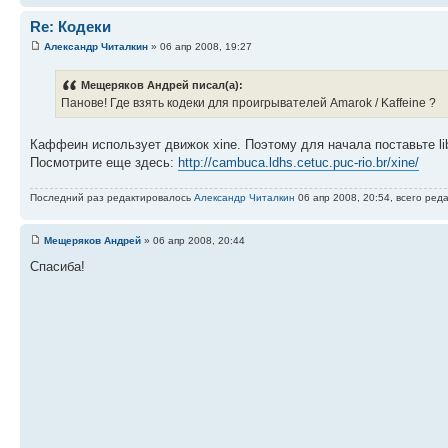
Re: Кодеки
Александр Читалкин
» 06 апр 2008, 19:27
Мещеряков Андрей писал(а):
Панове! Где взять кодеки для проигрывателей Amarok / Kaffeine ?
Каффеин использует движок xine. Поэтому для начала поставьте libx
Посмотрите еще здесь:
http://cambuca.ldhs.cetuc.puc-rio.br/xine/
Последний раз редактировалось
Александр Читалкин
06 апр 2008, 20:54, всего ред
Мещеряков Андрей
» 06 апр 2008, 20:44
Спасиба!