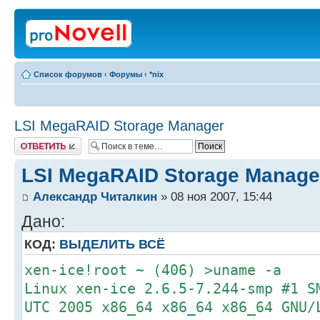
Список форумов
‹
Форумы
‹
*nix
LSI MegaRAID Storage Manager
Ответить
LSI MegaRAID Storage Manage
Александр Читалкин
» 08 ноя 2007, 15:44
Дано:
КОД:
ВЫДЕЛИТЬ ВСЁ
xen-ice!root ~ (406) >uname -a
Linux xen-ice 2.6.5-7.244-smp #1 S
UTC 2005 x86_64 x86_64 x86_64 GNU/