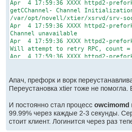
Apr 4 17:59:36 XXXX httpd2-prefor
getCChannel- Channel Initializatio
/var/opt/novell/xtier/xsrvd/srv-so
Apr 4 17:59:36 XXXX httpd2-prefor
Channel unavailable
Apr 4 17:59:36 XXXX httpd2-prefor
Will attempt to retry RPC, count =
Apr 4 17:59:36 XXXX httpd2-prefor
XSrvCChannel::connectSocket- Conne
error = 111
Apr 4 17:59:36 XXXX httpd2-prefor
Апач, префорк и ворк переустанавлива
Connection creation failed, error 
Переустановка xtier тоже не помогла.
Apr 4 17:59:36 XXXX httpd2-prefor
getCChannel- Channel Initializatio
И постоянно стал процесс
owcimomd
/var/opt/novell/xtier/xsrvd/srv-so
99.99% через каждые 2-3 секунды. Сер
Apr 4 17:59:36 XXXX httpd2-prefor
стоит клиент. Логинится через раз те
Channel unavailable