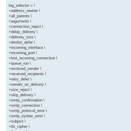
log_selector = \
+address_rewrite \
+all_parents \
+arguments \
+connection_reject \
+delay_delivery \
+delivery_size \
+dnslist_defer \
+incoming_interface \
+incoming_port \
+lost_incoming_connection \
+queue_run \
+received_sender \
+received_recipients \
+retry_defer \
+sender_on_delivery \
+size_reject \
+skip_delivery \
+smtp_confirmation \
+smtp_connection \
+smtp_protocol_error \
+smtp_syntax_error \
+subject \
+tls_cipher \