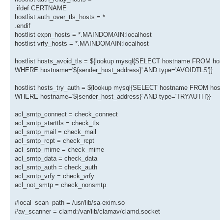
.ifdef CERTNAME
hostlist auth_over_tls_hosts = *
.endif
hostlist expn_hosts = *.MAINDOMAIN:localhost
hostlist vrfy_hosts = *.MAINDOMAIN:localhost
hostlist hosts_avoid_tls = ${lookup mysql{SELECT hostname FROM host
WHERE hostname='${sender_host_address}' AND type='AVOIDTLS'}}
hostlist hosts_try_auth = ${lookup mysql{SELECT hostname FROM hostl
WHERE hostname='${sender_host_address}' AND type='TRYAUTH'}}
acl_smtp_connect = check_connect
acl_smtp_starttls = check_tls
acl_smtp_mail = check_mail
acl_smtp_rcpt = check_rcpt
acl_smtp_mime = check_mime
acl_smtp_data = check_data
acl_smtp_auth = check_auth
acl_smtp_vrfy = check_vrfy
acl_not_smtp = check_nonsmtp
#local_scan_path = /usr/lib/sa-exim.so
#av_scanner = clamd:/var/lib/clamav/clamd.socket