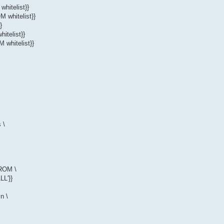
hitelist}}
 whitelist}}
}
itelist}}
 whitelist}}
 \
FROM \
L'}}
n \