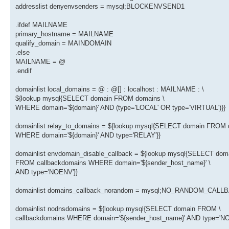
addresslist denyenvsenders = mysql;BLOCKENVSEND1
.ifdef MAILNAME
primary_hostname = MAILNAME
qualify_domain = MAINDOMAIN
.else
MAILNAME = @
.endif
domainlist local_domains = @ : @[] : localhost : MAILNAME : \
${lookup mysql{SELECT domain FROM domains \
WHERE domain='${domain}' AND (type='LOCAL' OR type='VIRTUAL')}}
domainlist relay_to_domains = ${lookup mysql{SELECT domain FROM 
WHERE domain='${domain}' AND type='RELAY'}}
domainlist envdomain_disable_callback = ${lookup mysql{SELECT doma
FROM callbackdomains WHERE domain='${sender_host_name}' \
AND type='NOENV'}}
domainlist domains_callback_norandom = mysql;NO_RANDOM_CALL
domainlist nodnsdomains = ${lookup mysql{SELECT domain FROM \
callbackdomains WHERE domain='${sender_host_name}' AND type='NO