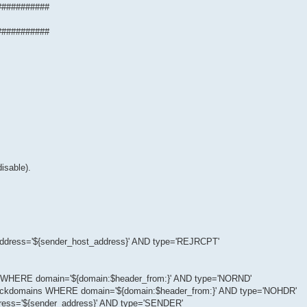
###########
###########
isable).
ss='${sender_host_address}' AND type='REJRCPT'
RE domain='${domain:$header_from:}' AND type='NORND'
omains WHERE domain='${domain:$header_from:}' AND type='NOHDR'
s='${sender_address}' AND type='SENDER'