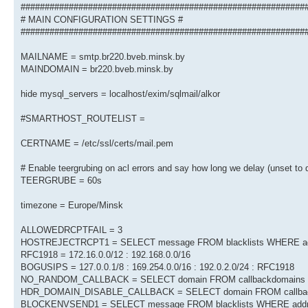
###########################################################
# MAIN CONFIGURATION SETTINGS #
###########################################################
MAILNAME = smtp.br220.bveb.minsk.by
MAINDOMAIN = br220.bveb.minsk.by
hide mysql_servers = localhost/exim/sqlmail/alkor
#SMARTHOST_ROUTELIST =
CERTNAME = /etc/ssl/certs/mail.pem
# Enable teergrubing on acl errors and say how long we delay (unset to d
TEERGRUBE = 60s
timezone = Europe/Minsk
ALLOWEDRCPTFAIL = 3
HOSTREJECTRCPT1 = SELECT message FROM blacklists WHERE addre
RFC1918 = 172.16.0.0/12 : 192.168.0.0/16
BOGUSIPS = 127.0.0.1/8 : 169.254.0.0/16 : 192.0.2.0/24 : RFC1918
NO_RANDOM_CALLBACK = SELECT domain FROM callbackdomains WHE
HDR_DOMAIN_DISABLE_CALLBACK = SELECT domain FROM callbackd
BLOCKENVSEND1 = SELECT message FROM blacklists WHERE addres