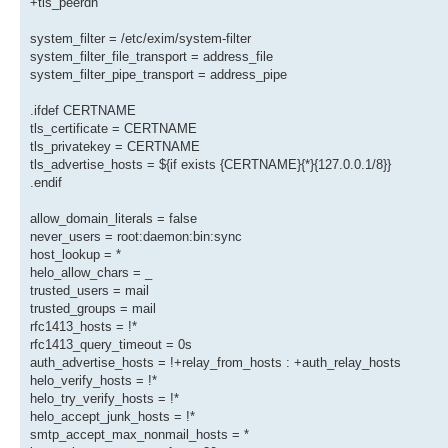
+tls_peerdn
system_filter = /etc/exim/system-filter
system_filter_file_transport = address_file
system_filter_pipe_transport = address_pipe
.ifdef CERTNAME
tls_certificate = CERTNAME
tls_privatekey = CERTNAME
tls_advertise_hosts = ${if exists {CERTNAME}{*}{127.0.0.1/8}}
.endif
allow_domain_literals = false
never_users = root:daemon:bin:sync
host_lookup = *
helo_allow_chars = _
trusted_users = mail
trusted_groups = mail
rfc1413_hosts = !*
rfc1413_query_timeout = 0s
auth_advertise_hosts = !+relay_from_hosts : +auth_relay_hosts
helo_verify_hosts = !*
helo_try_verify_hosts = !*
helo_accept_junk_hosts = !*
smtp_accept_max_nonmail_hosts = *