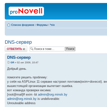
Список форумов
‹
Форумы
‹
*nix
DNS-сервер
Ответить
DNS-сервер
GR
» 02 окт 2006, 10:47
Добрый день.
помогите решить проблему:
у себя на ASPLinux 11 серваке настроил почтовик(exim+dovecot). в
вышестоящей организации вылетает ошибка.
вот команда проверки ексима:
[root@mail]# exim -bt
admin@org.minsk.by
admin@org.minsk.by
is undeliverable:
Unrouteable address