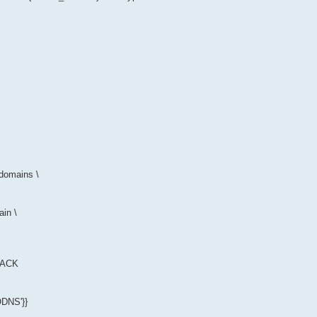
domains \
in \
BACK
DNS'}}