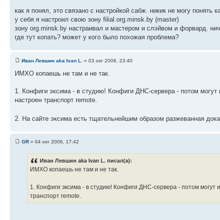
как я понял, это связано c настройкой сабж. никик не могу понять к
у себя я настроил свою зону filial.org.minsk.by (master)
зону org.minsk.by настраивал и мастером и слэйвом и форвард. нич
где тут копать? может у кого было похожая проблема?
Иван Левшин aka Ivan L.
» 03 окт 2006, 23:40
ИМХО копаешь не там и не так.
1. Конфиги эксима - в студию! Конфиги ДНС-сервера - потом могут 
настроен транспорт remote.
2. На сайте эксима есть тщательнейшим образом разжеванная дока
GR
» 04 окт 2006, 17:42
Иван Левшин aka Ivan L. писал(а):
ИМХО копаешь не там и не так.
1. Конфиги эксима - в студию! Конфиги ДНС-сервера - потом могут 
транспорт remote.