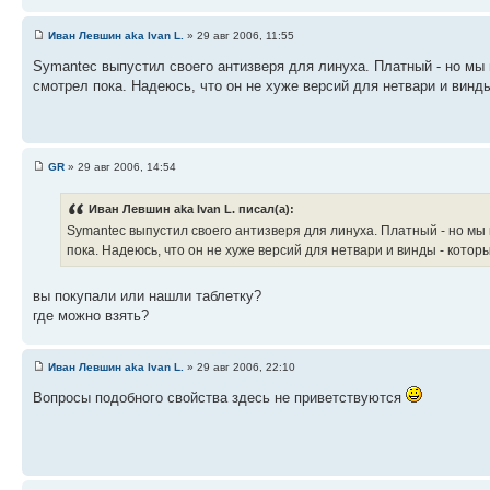
Иван Левшин aka Ivan L.
» 29 авг 2006, 11:55
Symantec выпустил своего антизверя для линуха. Платный - но м
смотрел пока. Надеюсь, что он не хуже версий для нетвари и винды
GR
» 29 авг 2006, 14:54
Иван Левшин aka Ivan L. писал(а):
Symantec выпустил своего антизверя для линуха. Платный - но мы
пока. Надеюсь, что он не хуже версий для нетвари и винды - котор
вы покупали или нашли таблетку?
где можно взять?
Иван Левшин aka Ivan L.
» 29 авг 2006, 22:10
Вопросы подобного свойства здесь не приветствуются