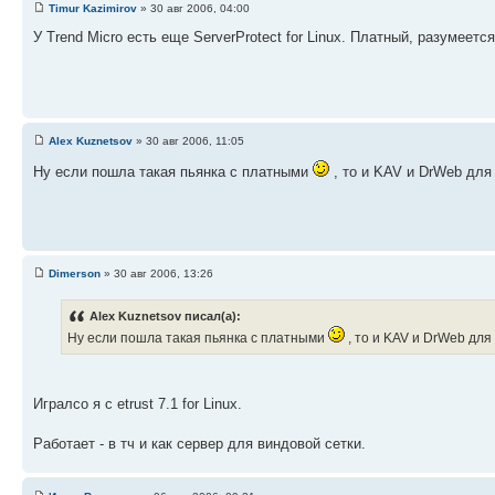
Timur Kazimirov
» 30 авг 2006, 04:00
У Trend Micro есть еще ServerProtect for Linux. Платный, разумеется
Alex Kuznetsov
» 30 авг 2006, 11:05
Ну если пошла такая пьянка с платными
, то и KAV и DrWeb для 
Dimerson
» 30 авг 2006, 13:26
Alex Kuznetsov писал(а):
Ну если пошла такая пьянка с платными
, то и KAV и DrWeb для 
Игралсо я с etrust 7.1 for Linux.
Работает - в тч и как сервер для виндовой сетки.