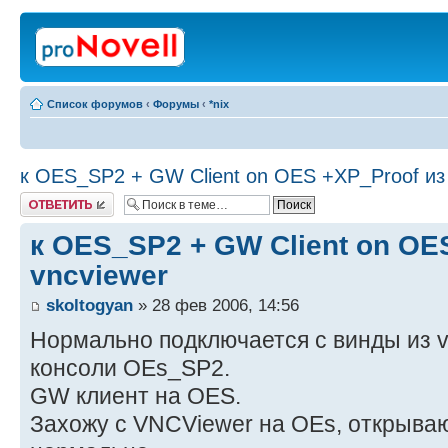
Список форумов
‹
Форумы
‹
*nix
к OES_SP2 + GW Client on OES +XP_Proof из 
Ответить
к OES_SP2 + GW Client on OE
vncviewer
skoltogyan
» 28 фев 2006, 14:56
Нормально подключается с винды из v
консоли OEs_SP2.
GW клиент на OES.
Захожу с VNCViewer на OEs, открываю 