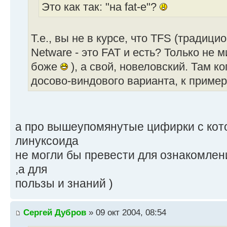
Это как так: "на fat-е"?
Т.е., вы не в курсе, что TFS (традиц
Netware - это FAT и есть? Только не 
боже
), а свой, новеловский. Там ко
досово-виндового варианта, к примеру
а про вышеупомянутые цифирки с ко
линуксоида
не могли бы превести для ознакомлен
,а для
пользы и знаний )
Сергей Дубров
» 09 окт 2004, 08:54