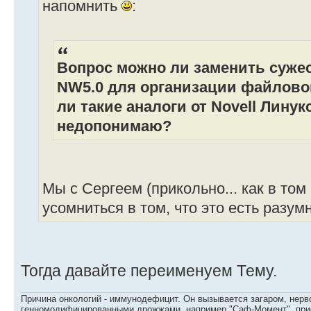
напомнить
:
Вопрос можно ли заменить суже
NW5.0 для организации файловог
ли такие аналоги от Nоvell Линукс
недопонимаю?
Мы с Сергеем (прикольно... как в том
усомниться в том, что это есть разум
Тогда давайте переименуем Тему.
Причина онкологий - иммунодефицит. Он вызывается загаром, нерво
генномодифицированными дрожжами, например "Саф-Момент", приё