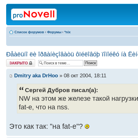
Список форумов
‹
Форумы
‹
*nix
Ðåàëüíî ëè îðãàíèçîâàòü ôïéëîâóþ ïîìîéêó íà Ëè
Закрыто
Dmitry aka DrHoo
» 08 окт 2004, 18:11
Сергей Дубров писал(а):
NW на этом же железе такой нагрузки
fat-е, что на nss.
Это как так: "на fat-е"?