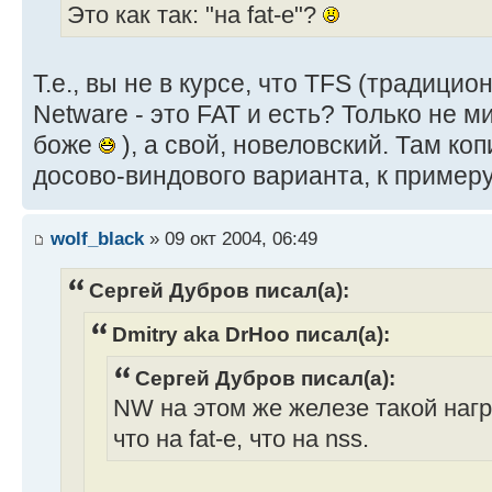
Это как так: "на fat-е"?
Т.е., вы не в курсе, что TFS (традици
Netware - это FAT и есть? Только не 
боже
), а свой, новеловский. Там коп
досово-виндового варианта, к примеру,
wolf_black
» 09 окт 2004, 06:49
Сергей Дубров писал(а):
Dmitry aka DrHoo писал(а):
Сергей Дубров писал(а):
NW на этом же железе такой нагр
что на fat-е, что на nss.