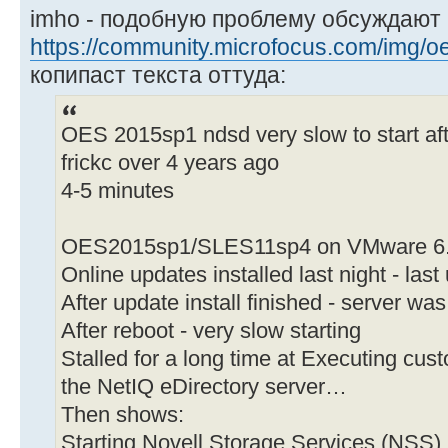
imho - подобную проблему обсуждают
https://community.microfocus.com/img/oe
копипаст текста оттуда:
OES 2015sp1 ndsd very slow to start af
frickc over 4 years ago
4-5 minutes
OES2015sp1/SLES11sp4 on VMware 6
Online updates installed last night - las
After update install finished - server wa
After reboot - very slow starting
Stalled for a long time at Executing cust
the NetIQ eDirectory server…
Then shows:
Starting Novell Storage Services (NSS)