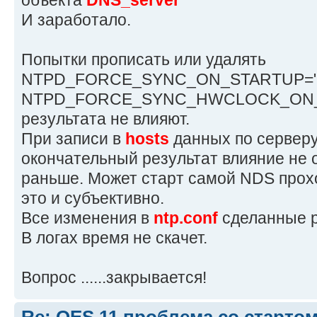
объекта
DNS_server
И заработало.
Попытки прописать или удалять
NTPD_FORCE_SYNC_ON_STARTUP="y
NTPD_FORCE_SYNC_HWCLOCK_ON_ST
результата не влияют.
При записи в
hosts
данных по серверу
окончательный результат влияние не о
раньше. Может старт самой NDS прох
это и субъективно.
Все изменения в
ntp.conf
сделанные р
В логах время не скачет.
Вопрос ......закрывается!