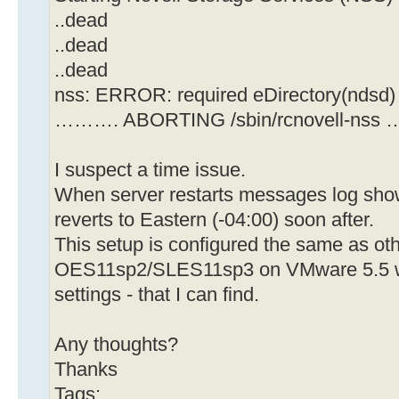
..dead
..dead
..dead
nss: ERROR: required eDirectory(ndsd) i
………. ABORTING /sbin/rcnovell-nss
I suspect a time issue.
When server restarts messages log sho
reverts to Eastern (-04:00) soon after.
This setup is configured the same as oth
OES11sp2/SLES11sp3 on VMware 5.5 wit
settings - that I can find.
Any thoughts?
Thanks
Tags: