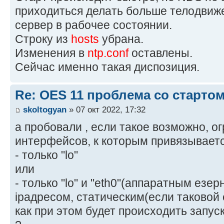
приходиться делать больше телодвиже
сервер в рабочее состоянии.
Строку из
hosts
убрана.
Изменения в
ntp.conf
оставлены.
Сейчас именно такая диспозиция.
Re: OES 11 проблема со стартом
skoltogyan
» 07 окт 2022, 17:32
а пробовали , если такое возможно, о
интерфейсов, к которым привязываетс
- только "lo"
или
- только "lo" и "eth0"(аппаратным езе
ipадресом, статическим(если таковой е
как при этом будет происходить запуск