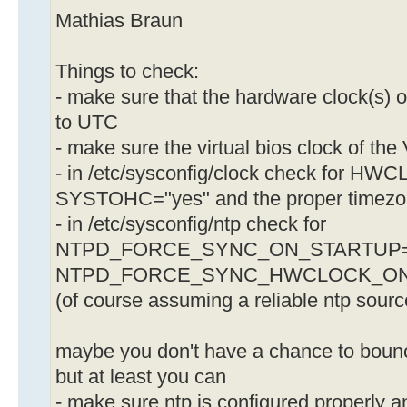
Mathias Braun
Things to check:
- make sure that the hardware clock(s) of
to UTC
- make sure the virtual bios clock of th
- in /etc/sysconfig/clock check for HW
SYSTOHC="yes" and the proper timez
- in /etc/sysconfig/ntp check for
NTPD_FORCE_SYNC_ON_STARTUP="
NTPD_FORCE_SYNC_HWCLOCK_ON_
(of course assuming a reliable ntp sourc
maybe you don't have a chance to bounce
but at least you can
- make sure ntp is configured properly an