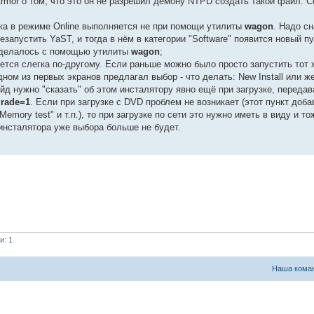
pArmor о том, что это он не разрешил демону NTPD создать такой файл. С
ка в режиме Online выполняется не при помощи утилиты
wagon
. Надо сн
езапустить YaST, и тогда в нём в категории "Software" появится новый пу
ее делалось с помощью утилиты
wagon
;
яется слегка по-другому. Если раньше можно было просто запустить тот 
дном из первых экранов предлагал выбор - что делать: New Install или же
йд нужно "сказать" об этом инсталятору явно ещё при загрузке, передав
rade=1
. Если при загрузке с DVD проблем не возникает (этот пункт доб
"Memory test" и т.п.), то при загрузке по сети это нужно иметь в виду и т
 инсталятора уже выбора больше не будет.
и: 1
Наша кома