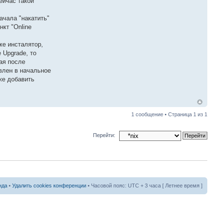
ейчас такой
ачала "накатить"
нкт "Online
же инсталятор,
 Upgrade, то
ая после
авлен в начальное
оже добавить
1 сообщение • Страница
1
из
1
Перейти:
нда
•
Удалить cookies конференции
• Часовой пояс: UTC + 3 часа [ Летнее время ]