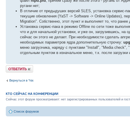
файл
ntpd.pid
, причём сразу же после этого - ругань от Ap
ругани нет;
В отличие от предыдуших версий SLES, установка сервис-па
текущие обновления (YaST -> Software -> Online Updates), пер
Migration". Собственно, этот пункт и выполняет то, что ран
Установка сервис-пака в режимо Offline по сети тоже выполн
что и для начальной установки, и уже он, загрузившись, на о
сейчас он этого не делает. При необходимости сделать апгре
необходимых параметров ядра дополнительную строчку:
upg
меню загрузчика, наряду с пунктами "Install", "Media check", 
отдельным пунктом в изначальное меню, т.к. после загрузки
Ответить
Вернуться в *nix
КТО СЕЙЧАС НА КОНФЕРЕНЦИИ
Сейчас этот форум просматривают: нет зарегистрированных пользователей и гост
Список форумов