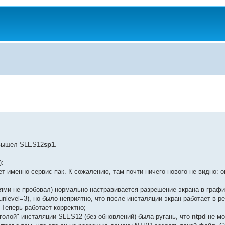
о вышел SLES12
sp1
.
):
яет именно сервис-пак. К сожалению, там почти ничего нового не видно:
иями не пробовал) нормально настравивается разрешение экрана в графи
unlevel=3), но было неприятно, что после инсталяции экран работает в р
 Теперь работает корректно;
 "голой" инсталяции SLES12 (без обновлений) была ругань, что
ntpd
не мо