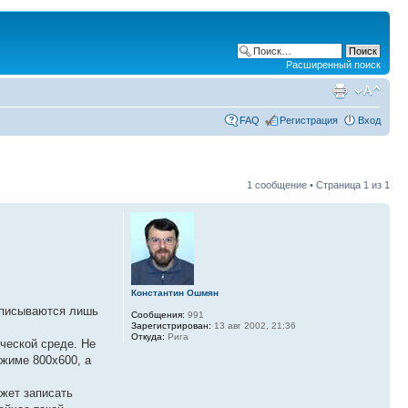
Расширенный поиск
FAQ
Регистрация
Вход
1 сообщение • Страница
1
из
1
Константин Ошмян
 описываются лишь
Сообщения:
991
Зарегистрирован:
13 авг 2002, 21:36
Откуда:
Рига
ческой среде. Не
ежиме 800x600, а
жет записать