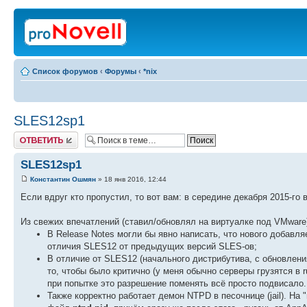
Список форумов
‹
Форумы
‹
*nix
SLES12sp1
Ответить
SLES12sp1
Константин Ошмян
» 18 янв 2016, 12:44
Если вдруг кто пропустил, то вот вам: в середине декабря 2015-г
Из свежих впечатлений (ставил/обновлял на виртуалке под VMware
В Release Notes могли бы явно написать, что нового добавл
отличия SLES12 от предыдущих версий SLES-ов;
В отличие от SLES12 (начального дистрибутива, с обновлен
то, чтобы было критично (у меня обычно серверы грузятся в r
при попытке это разрешение поменять всё просто подвисало.
Также корректно работает демон NTPD в песочнице (jail). На