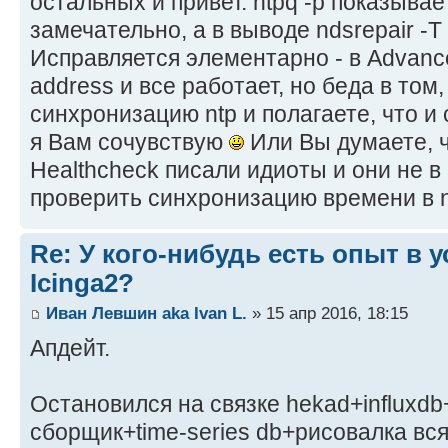
остальных и привет. ntpq -p показывае
замечательно, а в выводе ndsrepair -T
Исправляется элементарно - в Advanc
address и все работает, но беда в том
синхронизацию ntp и полагаете, что и с
я Вам сочувствую
Или Вы думаете, ч
Healthcheck писали идиоты и они не в 
проверить синхронизацию времени в 
Re: У кого-нибудь есть опыт в 
Icinga2?
Иван Левшин aka Ivan L.
» 15 апр 2016, 18:15
Апдейт.
Остановился на связке hekad+influxdb
сборщик+time-series db+рисовалка вся