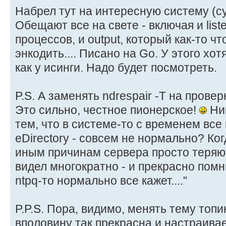
Набрел тут на интересную систему (с
Обещают все на свете - включая и list
процессов, и output, который как-то чт
энкодить.... Писано на Go. У этого хо
как у исинги. Надо будет посмотреть.
P.S. А заменять ndrespair -T на провер
Это сильно, честное пионерское!
Ник
тем, что в системе-то с временем все
eDirectory - совсем не нормально? Ког
иным причинам сервера просто теряют
видел многократно - и прекрасно помн
ntpq-то нормально все кажет...."
P.P.S. Пора, видимо, менять тему топи
вполовину так прекрасна и настраивае