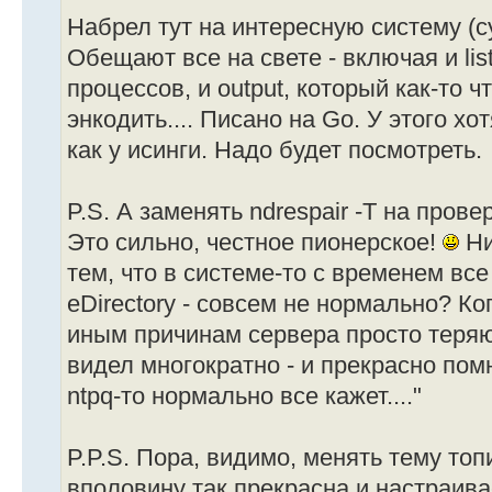
Набрел тут на интересную систему (с
Обещают все на свете - включая и li
процессов, и output, который как-то ч
энкодить.... Писано на Go. У этого х
как у исинги. Надо будет посмотреть.
P.S. А заменять ndrespair -T на прове
Это сильно, честное пионерское!
Ни
тем, что в системе-то с временем все
eDirectory - совсем не нормально? Ко
иным причинам сервера просто теряю
видел многократно - и прекрасно пом
ntpq-то нормально все кажет...."
P.P.S. Пора, видимо, менять тему топ
вполовину так прекрасна и настраива