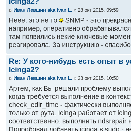
Icinga2?
Иван Левшин aka Ivan L.
» 28 окт 2015, 09:59
Неее, это не то
SNMP - это прекрасн
например, оперативно обрабатывался т
там появились некие ключевые момен
реагировала. За инструкцию - спасибо
Re: У кого-нибудь есть опыт в 
Icinga2?
Иван Левшин aka Ivan L.
» 28 окт 2015, 10:50
Артем, как Вы решали проблему выпол
когда требуется выполнение в контек
check_edir_time - фактически выполняе
только от рута. Icinga работает от icinga
соответственно, выполнить ndsrepair 
Попробовал добавить icinga в sudo - 