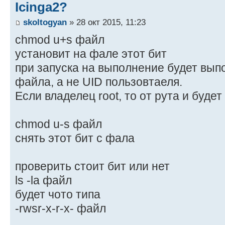
Icinga2?
skoltogyan
» 28 окт 2015, 11:23
chmod u+s файл
установит на фале этот бит
при запуска на выполнение будет вып
файла, а не UID пользовтаеля.
Если владелец root, то от рута и буде
chmod u-s файл
снять этот бит с фала
проверить стоит бит или нет
ls -la файл
будет чото типа
-rwsr-x-r-x- файл