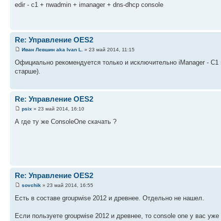
edir - c1 + nwadmin + imanager + dns-dhcp console
Re: Управление OES2
Иван Левшин aka Ivan L.
» 23 май 2014, 11:15
Официально рекомендуется только и исключительно iManager - C1
старше).
Re: Управление OES2
psix
» 23 май 2014, 16:10
А где ту же ConsoleOne скачать ?
Re: Управление OES2
sovchik
» 23 май 2014, 16:55
Есть в составе groupwise 2012 и древнее. Отдельно не нашел.
Если пользуете groupwise 2012 и древнее, то console one у вас у