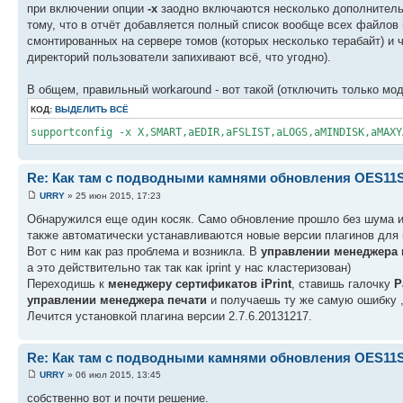
при включении опции
-x
заодно включаются несколько дополнительн
тому, что в отчёт добавляется полный список вообще всех файлов
смонтированных на сервере томов (которых несколько терабайт) и
директорий пользователи запихивают всё, что угодно).
В общем, правильный workaround - вот такой (отключить только м
КОД:
ВЫДЕЛИТЬ ВСЁ
supportconfig -x X,SMART,aEDIR,aFSLIST,aLOGS,aMINDISK,aMAXY
Re: Как там с подводными камнями обновления OES11
URRY
» 25 июн 2015, 17:23
Обнаружился еще один косяк. Само обновление прошло без шума 
также автоматически устанавливаются новые версии плагинов для iMa
Вот с ним как раз проблема и возникла. В
управлении менеджера 
а это действительно так так как iprint у нас кластеризован)
Переходишь к
менеджеру сертификатов iPrint
, ставишь галочку
Р
управлении менеджера печати
и получаешь ту же самую ошибку ,и
Лечится установкой плагина версии 2.7.6.20131217.
Re: Как там с подводными камнями обновления OES11
URRY
» 06 июл 2015, 13:45
собственно вот и почти решение.