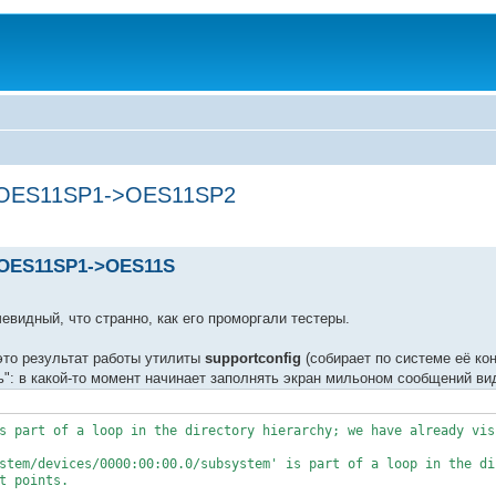
я OES11SP1->OES11SP2
 OES11SP1->OES11S
чевидный, что странно, как его проморгали тестеры.
 это результат работы утилиты
supportconfig
(собирает по системе её ко
сь": в какой-то момент начинает заполнять экран мильоном сообщений ви
s part of a loop in the directory hierarchy; we have already vis
stem/devices/0000:00:00.0/subsystem' is part of a loop in the di
t points.