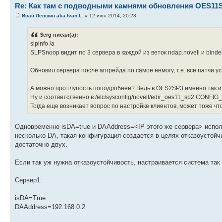
Re: Как там с подводными камнями обновления OES11
Иван Левшин aka Ivan L.
» 12 июн 2014, 20:23
$erg писал(а):
slpinfo /a
SLPSnoop видит по 3 сервера в каждой из веток ndap.novell и binder
Обновил сервера после апгрейда по самое немогу, т.е. все патчи у
А можно про глупость поподробнее? Ведь в OES2SP3 именно так и б
Ну и соответственно в /etc/sysconfig/novell/edir_oes11_sp2
Тогда еще возникает вопрос по настройке клиентов, может тоже чт
Одновременно isDA=true и DAAddress=<IP этого же сервера> испол
несколько DA, такая конфигурация создается в целях отказоустойч
достаточно двух.
Если так уж нужна отказоустойчивость, настраивается система так 
Сервер1:
isDA=True
DAAddress=192.168.0.2