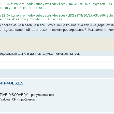
:02.0/firmware_node/subsystem/devices/LNXSYSTM:00/subsystem' is 
ectory to which it points.
:02.0/firmware_node/subsystem/devices/LNXSYSTM:00/LNXCPU:00/subs
ed the directory to which it points.
 проблема не в этом, а в том, что в конце концов она так и не дорабатыв
х, недозаполненной, во-вторых - нескомпрессированной. Как заметил ин
тдельные шаги; в данном случае помогает запуск
SP1->OES11S
TIVE-DISCOVERY - результата нет.
Windows XP - проблемы.