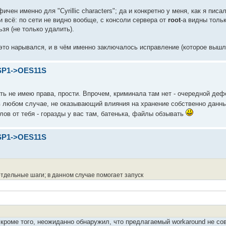
чен именно для "Cyrillic characters"; да и конкретно у меня, как я писал
 всё: по сети не видно вообще, с консоли сервера от
root
-а видны толь
зя (не только удалить).
 это нарывался, и в чём именно заключалось исправление (которое вышл
SP1->OES11S
зать не имею права, прости. Впрочем, криминала там нет - очередной де
 любом случае, не оказывающий влияния на хранение собственно данны
ов от тебя - горазды у вас там, батенька, файлы обзывать
SP1->OES11S
тдельные шаги; в данном случае помогает запуск
, кроме того, неожиданно обнаружил, что предлагаемый workaround не со