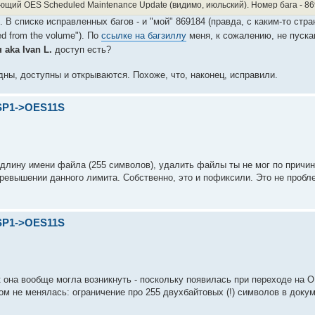
щий OES Scheduled Maintenance Update (видимо, июльский). Номер бага - 86
. В списке исправленных багов - и "мой" 869184 (правда, с каким-то стр
ted from the volume"). По
ссылке на багзиллу
меня, к сожалению, не пуск
aka Ivan L.
доступ есть?
ны, доступны и открываются. Похоже, что, наконец, исправили.
SP1->OES11S
 длину имени файла (255 символов), удалить файлы ты не мог по причине
евышении данного лимита. Собственно, это и пофиксили. Это не пробл
SP1->OES11S
 она вообще могла возникнуть - поскольку появилась при переходе на 
м не менялась: ограничение про 255 двухбайтовых (!) символов в доку