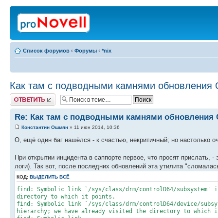
Список форумов
‹
Форумы
‹
*nix
Как там с подводными камнями обновлени
Ответить
Re: Как там с подводными камнями обновления
Константин Ошмян
» 11 июн 2014, 10:36
О, ещё один баг нашёлся - к счастью, некритичный; но настолько о
При открытии инцидента в саппорте первое, что просят прислать, -
логи). Так вот, после последних обновлений эта утилита "сломала
КОД:
ВЫДЕЛИТЬ ВСЁ
find: Symbolic link `/sys/class/drm/controlD64/subsystem' i
directory to which it points.
find: Symbolic link `/sys/class/drm/controlD64/device/subsy
hierarchy; we have already visited the directory to which i