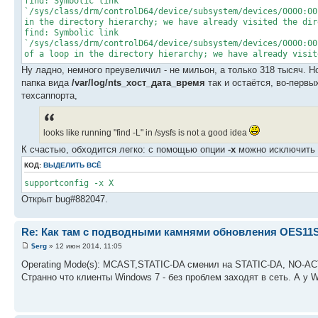
find: Symbolic link
`/sys/class/drm/controlD64/device/subsystem/devices/0000:00
in the directory hierarchy; we have already visited the dir
find: Symbolic link
`/sys/class/drm/controlD64/device/subsystem/devices/0000:00
of a loop in the directory hierarchy; we have already visit
Ну ладно, немного преувеличил - не мильон, а только 318 тысяч. Но
папка вида
/var/log/nts_хост_дата_время
так и остаётся, во-первы
техсаппорта,
looks like running "find -L" in /sysfs is not a good idea
К счастью, обходится легко: с помощью опции
-x
можно исключить о
КОД:
ВЫДЕЛИТЬ ВСЁ
supportconfig -x X
Открыт bug#882047.
Re: Как там с подводными камнями обновления OES11
$erg
» 12 июн 2014, 11:05
Operating Mode(s): MCAST,STATIC-DA сменил на STATIC-DA, NO-AC
Странно что клиенты Windows 7 - без проблем заходят в сеть. А у 