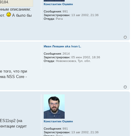
9184.
Константин Ошмян
анным описанием:
Сообщения:
991
ают.
А было бы
Зарегистрирован:
13 авг 2002, 21:36
Откуда:
Рига
Иван Левшин aka Ivan L.
Сообщения:
2614
Зарегистрирован:
05 июн 2002, 18:36
Откуда:
Новомосковск, Тул. обл.
 того, что при
ема NSS Core -
OES11sp2 (на
Константин Ошмян
ментации сидит
Сообщения:
991
Зарегистрирован:
13 авг 2002, 21:36
Откуда:
Рига