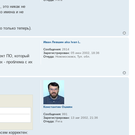
, это никак не
ко имена и не
о только теперь).
Иван Левшин aka Ivan L.
Сообщения:
2614
Зарегистрирован:
05 июн 2002, 18:36
фект ПО, который
Откуда:
Новомосковск, Тул. обл.
х - проблема с их
Константин Ошмян
Сообщения:
991
Зарегистрирован:
13 авг 2002, 21:36
Откуда:
Рига
всем корректен: