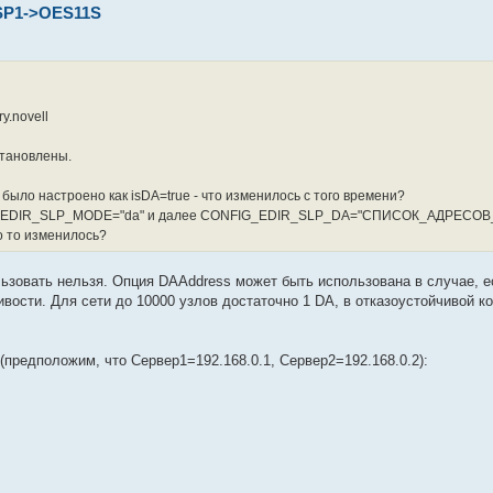
SP1->OES11S
y.novell
становлены.
ыло настроено как isDA=true - что изменилось с того времени?
 CONFIG_EDIR_SLP_MODE="da" и далее CONFIG_EDIR_SLP_DA="СПИСОК_АДРЕС
о то изменилось?
ьзовать нельзя. Опция DAAddress может быть использована в случае, е
ивости. Для сети до 10000 узлов достаточно 1 DA, в отказоустойчивой к
(предположим, что Сервер1=192.168.0.1, Сервер2=192.168.0.2):