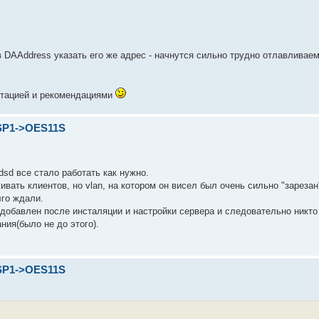
в DAAddress указать его же адрес - начнутся сильно трудно отлавливае
нтацией и рекомендациями
SP1->OES11S
sd все стало работать как нужно.
ать клиентов, но vlan, на котором он висел был очень сильно "зарезан
лго ждали.
добавлен после инсталяции и настройки сервера и следовательно никто 
ния(было не до этого).
SP1->OES11S