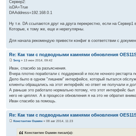
Сервер2:
isDA=True
DAAddress=192.168.0.1
Ну т.е. DA ссылаются друг на друга перекрестно, если на Сервер1 
Которые, к тому же, еще и нерегулярны.
Для начала рекомендую привести конфиг в соответствии с докуме
Re: Как там с подводными камнями обновления OES11
$erg
» 13 июн 2014, 09:42
Иван, спасибо за разъяснения.
Вчера плотно поработали с поддержкой и после ночного рестарта nd
Дело было в одном "лишнем" интерфейсе, который пытался обслужив
клиенты обращались на этот интерфейс но ответ не получали и до
А раньше это работало нормально потому, что этот интерфейс был 
него не цеплял. А в процессе обновления я на это не обратил внима
Иван спасибо за помощь.
Re: Как там с подводными камнями обновления OES11
Константин Ошмян
» 08 авг 2014, 11:23
Константин Ошмян писал(а):