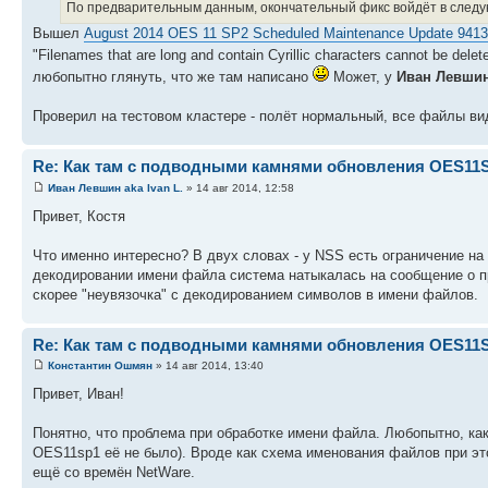
По предварительным данным, окончательный фикс войдёт в следую
Вышел
August 2014 OES 11 SP2 Scheduled Maintenance Update 9413
"Filenames that are long and contain Cyrillic characters cannot be dele
любопытно глянуть, что же там написано
Может, у
Иван Левшин 
Проверил на тестовом кластере - полёт нормальный, все файлы вид
Re: Как там с подводными камнями обновления OES11
Иван Левшин aka Ivan L.
» 14 авг 2014, 12:58
Привет, Костя
Что именно интересно? В двух словах - у NSS есть ограничение на
декодировании имени файла система натыкалась на сообщение о пр
скорее "неувязочка" с декодированием символов в имени файлов.
Re: Как там с подводными камнями обновления OES11
Константин Ошмян
» 14 авг 2014, 13:40
Привет, Иван!
Понятно, что проблема при обработке имени файла. Любопытно, как
OES11sp1 её не было). Вроде как схема именования файлов при это
ещё со времён NetWare.