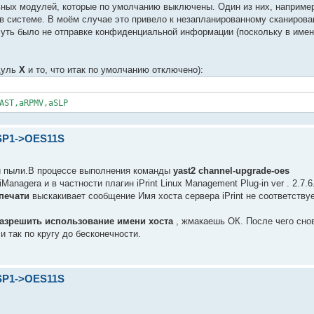
ых модулей, которые по умолчанию выключены. Один из них, например
 в системе. В моём случае это привело к незапланированному сканиров
 чуть было не отправке конфиденциальной информации (поскольку в име
одуль
X
и то, что итак по умолчанию отключено):
AST,aRPMV,aSLP
SP1->OES11S
и пыли.В процессе выполнения команды
yast2 channel-upgrade-oes
nagera и в частности плагин iPrint Linux Management Plug-in ver . 2.7.
печати
выскакивает сообщение Имя хоста сервера iPrint не соответствуе
азрешить использование имени хоста
, жмакаешь ОК. После чего сно
 так по кругу до бесконечности.
SP1->OES11S