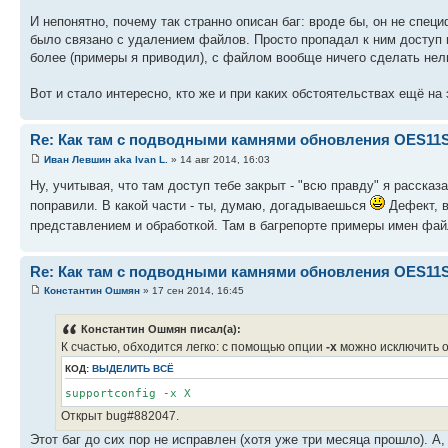
И непонятно, почему так странно описан баг: вроде бы, он не специфи
было связано с удалением файлов. Просто пропадал к ним доступ и
более (примеры я приводил), с файлом вообще ничего сделать нель
Вот и стало интересно, кто же и при каких обстоятельствах ещё на
Re: Как там с подводными камнями обновления OES11
Иван Левшин aka Ivan L.
» 14 авг 2014, 16:03
Ну, учитывая, что там доступ тебе закрыт - "всю правду" я расска
поправили. В какой части - ты, думаю, догадываешься
Дефект, в
представлением и обработкой. Там в багрепорте примеры имен файл
Re: Как там с подводными камнями обновления OES11
Константин Ошмян
» 17 сен 2014, 16:45
Константин Ошмян писал(а):
К счастью, обходится легко: с помощью опции
-x
можно исключить о
КОД:
ВЫДЕЛИТЬ ВСЁ
supportconfig -x X
Открыт bug#882047.
Этот баг до сих пор не исправлен (хотя уже три месяца прошло). А