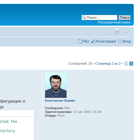
Расширенный поиск
FAQ
Регистрация
Вход
Сообщений: 26 •
Страница
2
из
2
•
1
2
Константин Ошмян
нфигурацию и
да
Сообщения:
991
Зарегистрирован:
13 авг 2002, 21:36
Откуда:
Рига
ited the
rectory