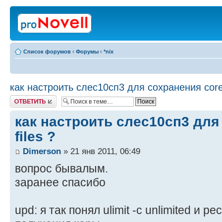
Список форумов
‹
Форумы
‹
*nix
как настроить слес10сп3 для сохранения core 
Ответить
как настроить слес10сп3 для
files ?
Dimerson
» 21 янв 2011, 06:49
вопрос бывалым.
заранее спасибо
upd: я так понял ulimit -c unlimited и р