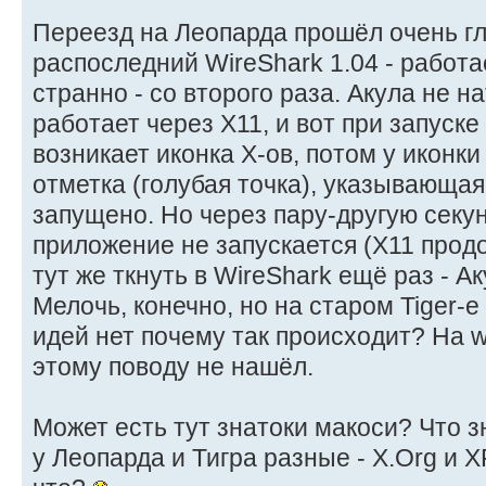
Переезд на Леопарда прошёл очень гл
распоследний WireShark 1.04 - работае
странно - со второго раза. Акула не 
работает через X11, и вот при запуске
возникает иконка X-ов, потом у иконк
отметка (голубая точка), указывающая
запущено. Но через пару-другую секун
приложение не запускается (X11 прод
тут же ткнуть в WireShark ещё раз - А
Мелочь, конечно, но на старом Tiger-е 
идей нет почему так происходит? На wi
этому поводу не нашёл.
Может есть тут знатоки макоси? Что з
у Леопарда и Тигра разные - X.Org и X