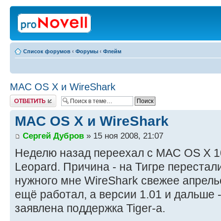
Список форумов
‹
Форумы
‹
Флейм
MAC OS X и WireShark
Ответить
MAC OS X и WireShark
Сергей Дубров
» 15 ноя 2008, 21:07
Неделю назад переехал с MAC OS X 10.
Leopard. Причина - на Тигре переста
нужного мне WireShark свежее апрельс
ещё работал, а версии 1.01 и дальше -
заявлена поддержка Tiger-а.