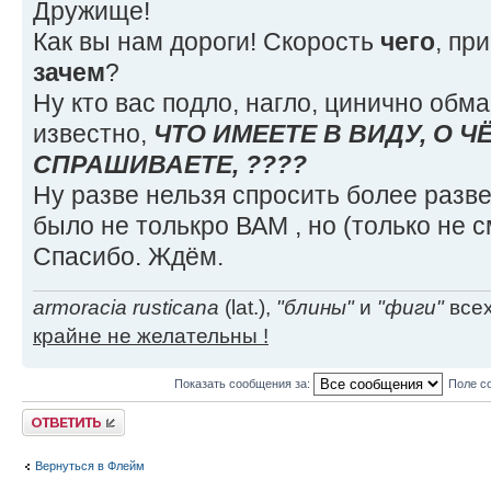
Дружище!
Как вы нам дороги! Скорость
чего
, пр
зачем
?
Ну кто вас подло, нагло, цинично обма
известно,
ЧТО ИМЕЕТЕ В ВИДУ, О Ч
СПРАШИВАЕТЕ, ????
Ну разве нельзя спросить более разве
было не толькро ВАМ , но (только не 
Спасибо. Ждём.
armoracia rusticana
(lat.),
"блины"
и
"фиги"
всех
крайне не желательны !
Показать сообщения за:
Поле с
Ответить
Вернуться в Флейм