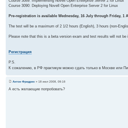
Course 3089: Implementing Novell Open Enterprise Server 2 for Linux
Course 3090: Deploying Novell Open Enterprise Server 2 for Linux
Pre-registration is available Wednesday, 16 July through Friday, 1 
The test will be a maximum of 2 1/2 hours (English), 3 hours (non-Englis
Please note that this is a beta version exam and test results will not be
Регистрация
P.S.
К сожалению, в РФ практикум можно сдать только в Москве или П
Антон Фридрих
» 18 июл 2008, 09:16
А есть желающие попробовать?