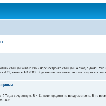
in
х сотнях станций WinXP Pro и перенастройка станций на вход в домен Win 
e 4.11, затем в AD 2003. Подскажите, как можно автоматизировать эту 
анциями
т? Тогда сочувствую. В 4.11 таких средств не предусмотрено. В те вре
ре 2003.