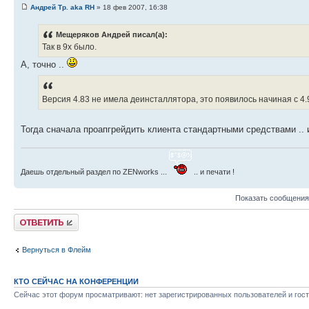
Андрей Тр. aka RH
» 18 фев 2007, 16:38
Мещеряков Андрей писал(а):
Так в 9х было.
А, точно ..
Версия 4.83 не имела деинсталлятора, это появилось начиная с 4.
Тогда сначала проапгрейдить клиента стандартными средствами .. 
Даешь отдельный раздел по ZENworks ...
.. и печати !
Показать сообщения
Ответить
Вернуться в Флейм
КТО СЕЙЧАС НА КОНФЕРЕНЦИИ
Сейчас этот форум просматривают: нет зарегистрированных пользователей и гост