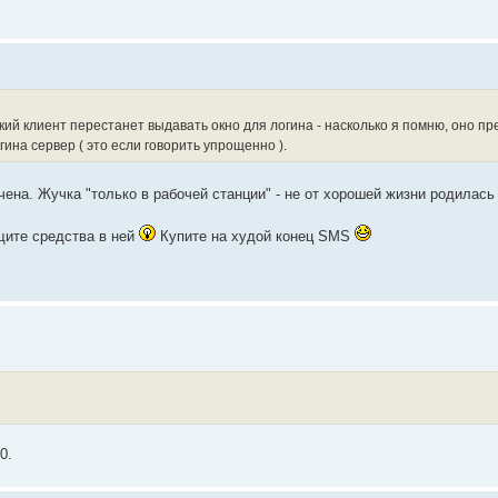
ский клиент перестанет выдавать окно для логина - насколько я помню, оно пр
ина сервер ( это если говорить упрощенно ).
чена. Жучка "только в рабочей станции" - не от хорошей жизни родилас
щите средства в ней
Купите на худой конец SMS
0.