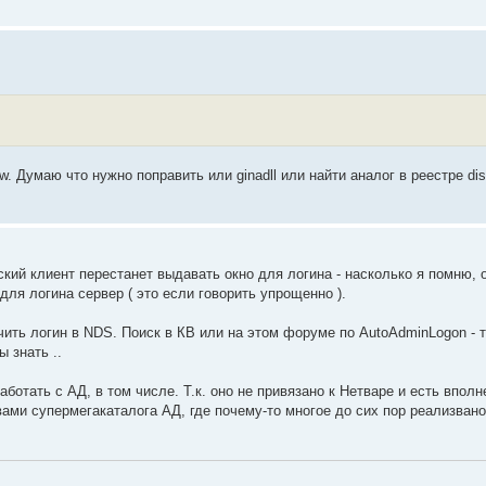
Думаю что нужно поправить или ginadll или найти аналог в реестре disab
ский клиент перестанет выдавать окно для логина - насколько я помню, 
ля логина сервер ( это если говорить упрощенно ).
ить логин в NDS. Поиск в КВ или на этом форуме по AutoAdminLogon - т
 знать ..
работать с АД, в том числе. Т.к. оно не привязано к Нетваре и есть впол
ами супермегакаталога АД, где почему-то многое до сих пор реализвано