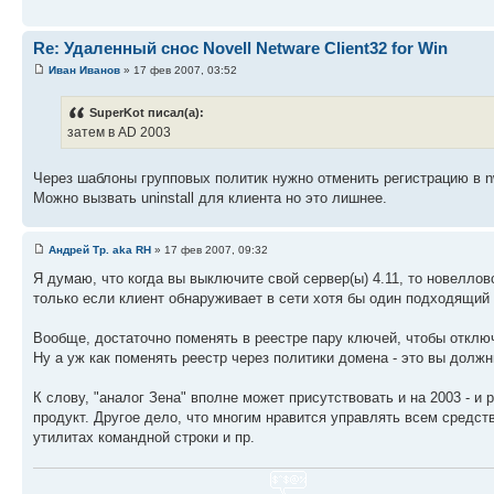
Re: Удаленный снос Novell Netware Client32 for Win
Иван Иванов
» 17 фев 2007, 03:52
SuperKot писал(а):
затем в AD 2003
Через шаблоны групповых политик нужно отменить регистрацию в nw. 
Можно вызвать uninstall для клиента но это лишнее.
Андрей Тр. aka RH
» 17 фев 2007, 09:32
Я думаю, что когда вы выключите свой сервер(ы) 4.11, то новеллов
только если клиент обнаруживает в сети хотя бы один подходящий д
Вообще, достаточно поменять в реестре пару ключей, чтобы отключ
Ну а уж как поменять реестр через политики домена - это вы должны
К слову, "аналог Зена" вполне может присутствовать и на 2003 - и 
продукт. Другое дело, что многим нравится управлять всем средств
утилитах командной строки и пр.