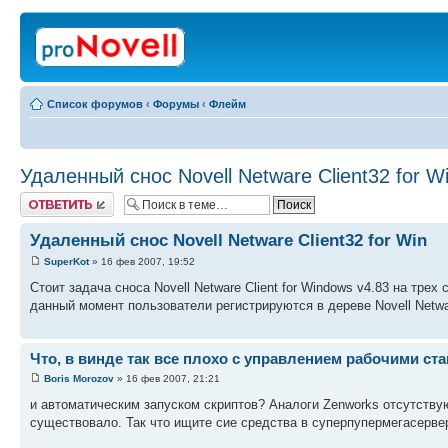
Список форумов
‹
Форумы
‹
Флейм
Удаленный снос Novell Netware Client32 for W
Ответить
Удаленный снос Novell Netware Client32 for Win
SuperKot
» 16 фев 2007, 19:52
Стоит задача сноса Novell Netware Client for Windows v4.83 на тре
данный момент пользователи регистрируются в дереве Novell Netwar
Что, в винде так все плохо с управлением рабочими ст
Boris Morozov
» 16 фев 2007, 21:21
и автоматическим запуском скриптов? Аналоги Zenworks отсутствую
существовало. Так что ищите сие средства в суперпупермегасерве