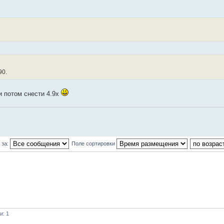
90.
и потом снести 4.9х
 за:
Поле сортировки
и: 1