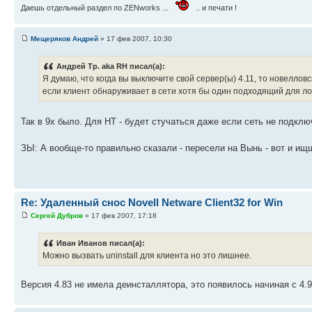
Даешь отдельный раздел по ZENworks ...
.. и печати !
Мещеряков Андрей
» 17 фев 2007, 10:30
Андрей Тр. aka RH писал(а):
Я думаю, что когда вы выключите свой сервер(ы) 4.11, то новеллов
если клиент обнаруживает в сети хотя бы один подходящий для лог
Так в 9х было. Для НТ - будет стучаться даже если сеть не подклю
ЗЫ: А вообще-то правильно сказали - пересели на Вынь - вот и ищ
Re: Удаленный снос Novell Netware Client32 for Win
Сергей Дубров
» 17 фев 2007, 17:18
Иван Иванов писал(а):
Можно вызвать uninstall для клиента но это лишнее.
Версия 4.83 не имела деинсталлятора, это появилось начиная с 4.9