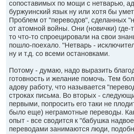
сопоставимых по мощи с нетварью, ад
буржуинский язык ну или хотя бы уме
Проблем от "переводов", сделанных "н
от атомной войны. Они (новички) где-т
то что-то спроецировали на свои знани
пошло-поехало. "Нетварь - исключите
ну и т.д. со всеми остановками.
Потому - думаю, надо выразить благ
готовность и желание помочь. Тем боле
адову работу, что называется "перевод
строках письма. Во вторых - следующ
первыми, попросить его таки не плодит
было еще) неграмотные переводы. Ка
опыт - все сводится к "бабушка надвое
переводами занимаются люди, подобн