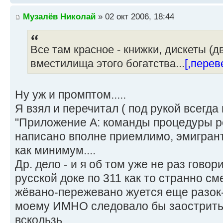
Музалёв Николай
» 02 окт 2006, 18:44
Все там красное - книжки, дискеты (д
вместилища этого богатства...
[,пере
Ну уж и промптом.....
Я взял и перечитал ( под рукой всегд
"Приложение А: команды процедуры ре
написано вполне приемлимо, эмигрант
как минимум....
Др. дело - и я об том уже не раз говор
русской доке по 311 как то странно см
жёвано-пережевано жуется еще разок-д
моему ИМНО следовало бы заострить 
вскользь...