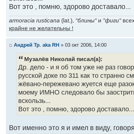
Вот это , помню, здорово доставало...
armoracia rusticana
(lat.),
"блины"
и
"фиги"
всех
крайне не желательны !
Андрей Тр. aka RH
» 03 окт 2006, 14:00
Музалёв Николай писал(а):
Др. дело - и я об том уже не раз гово
русской доке по 311 как то странно с
жёвано-пережевано жуется еще разок-д
моему ИМНО следовало бы заострить
вскользь...
Вот это , помню, здорово доставало..
Вот именно это я и имел в виду, говор