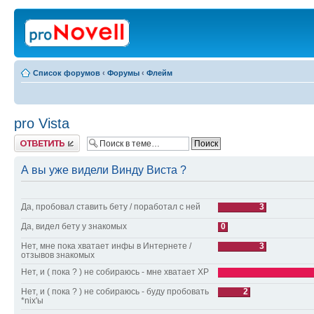
Список форумов
‹
Форумы
‹
Флейм
pro Vista
Ответить
А вы уже видели Винду Виста ?
Да, пробовал ставить бету / поработал с ней
3
Да, видел бету у знакомых
0
Нет, мне пока хватает инфы в Интернете /
3
отзывов знакомых
Нет, и ( пока ? ) не собираюсь - мне хватает ХР
Нет, и ( пока ? ) не собираюсь - буду пробовать
2
*nix'ы