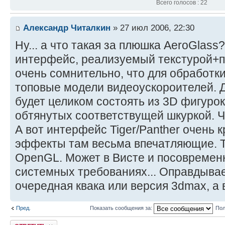
Всего голосов : 22
Александр Читалкин
» 27 июл 2006, 22:30
Ну... а что такая за плюшка AeroGlass
интерфейс, реализуемый текстурой+п
очень сомнительно, что для обработк
топовые модели видеоускороителей. 
будет целиком состоять из 3D фигурок 
обтянутых соответствущей шкуркой. Ч
А вот интерфейс Tiger/Panther очень 
эффекты там весьма впечатляющие. Т
OpenGL. Может в Висте и посовременне
системных требованиях... Оправдывае
очередная квака или версия 3dmax, а 
Пред.
Показать сообщения за:
Пол
Ответить