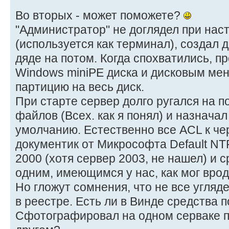
Во вторых - может поможете?
"Администратор" не доглядел при нас
(используется как терминал), создал д
дяде на потом. Когда спохватились, пр
Windows miniPE диска и дисковым ме
партицию на весь диск.
При старте сервер долго ругался на п
файлов (Всех. как я понял) и назначал
умолчанию. Естественно все ACL к че
документик от Микрософта Default NT
2000 (хотя сервер 2003, не нашел) и 
одним, имеющимся у нас, как мог врод
Но гложут сомнения, что не все угляде
в реестре. Есть ли в Винде средства п
Сфотографировал на одном серваке п