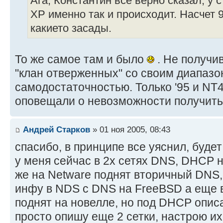
Ага, Константин все верно сказал, у 
XP именно так и происходит. Насчет 
какието засады.
То же самое там и было
. Не получи
"клан отверженных" со своим диапазо
самодостаточностью. Только '95 и NT4
оповещали о невозможности получить 
Андрей Старков
» 01 ноя 2005, 08:43
спасибо, в принципе все уяснил, буде
у меня сейчас в 2х сетях DNS, DHCP н
же на Netware поднят вторичный DNS
инфу в NDS с DNS на FreeBSD а еще в
поднят на новелле, но под DHCP описа
просто опишу еще 2 сетки, настрою и