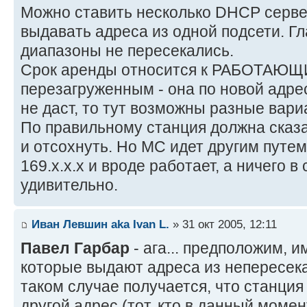
Можно ставить несколько DHCP сервер
выдавать адреса из одной подсети. 
диапазоны не пересекались.
Срок аренды относится к РАБОТАЮЩИ
перезагруженным - она по новой адрес
не даст, то тут возможны разные вар
По правильному станция должна сказат
и отсохнуть. Но МС идет другим путем
169.х.х.х и вроде работает, а ничего в 
удивительно.
Иван Левшин aka Ivan L.
» 31 окт 2005, 12:11
Павел Гарбар
- ага... предположим, 
которые выдают адреса из непересек
таком случае получается, что станция
другой адрес (тот, кто в данный момен