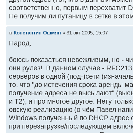
соответственно, первым перехватит DH
Не получим ли путаницу в сетке в это
Константин Ошмян
» 31 окт 2005, 15:07
Народ,
боюсь показаться невежливым, но - ч
они рулез!
В данном случае - RFC2131
серверов в одной (под-)сети (изначал
то, что "до истечения срока аренды м
получение адреса не высылают" (выс
и T2), и про многое другое. Нету тольк
овскую реализацию (о чём Павел напис
Windows полученный по DHCP адрес с
при перезагрузке/последующем включ