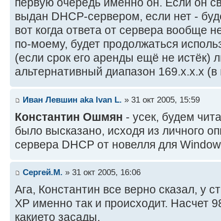
первую очередь именно он. Если он св
выдан DHCP-сервером, если нет - буд
вот когда ответа от сервера вообще не
по-моему, будет продолжаться исполь
(если срок его аренды ещё не истёк) 
альтернативный диапазон 169.х.х.х (в
Иван Левшин aka Ivan L.
» 31 окт 2005, 15:59
Константин Ошмян
- усек, будем чит
было высказано, исходя из личного о
сервера DHCP от новелля для Windo
Сергей.М.
» 31 окт 2005, 16:06
Ага, Константин все верно сказал, у с
XP именно так и происходит. Насчет 9
какието засады.