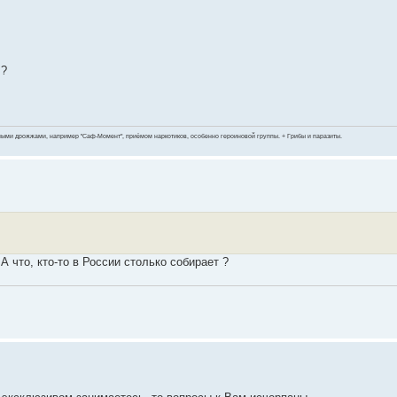
Б?
ными дрожжами, например "Саф-Момент", приёмом наркотиков, особенно героиновой группы. + Грибы и паразиты.
А что, кто-то в России столько собирает ?