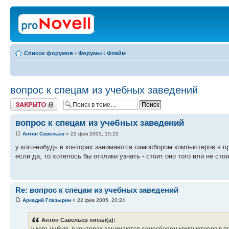
Список форумов
‹
Форумы
‹
Флейм
вопрос к спецам из учебных заведений
Закрыто
вопрос к спецам из учебных заведений
Антон Савельев
» 22 фев 2005, 15:22
у кого-нибудь в конторах занимаются самосбором компьютеров в
если да, то хотелось бы отклики узнать - стоит оно того или не стоит
Re: вопрос к спецам из учебных заведений
Аркадий Глазырин
» 22 фев 2005, 20:24
Антон Савельев писал(а):
у кого-нибудь в конторах занимаются самосбором компьютеров в