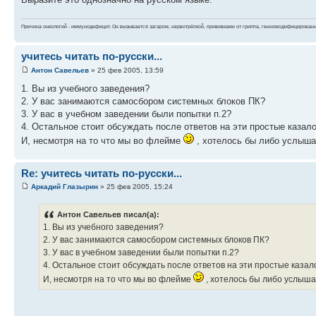
Причина онкологий - иммунодефицит. Он вызывается загаром, нервотрёпкой, прививками от гриппа, генномодифицирован
учитесь читать по-русски...
Антон Савельев
» 25 фев 2005, 13:59
1. Вы из учебного заведения?
2. У вас занимаются самосбором системных блоков ПК?
3. У вас в учебном заведении были попытки п.2?
4. Остальное стоит обсуждать после ответов на эти простые казало
И, несмотря на то что мы во флейме
, хотелось бы либо услышать
Re: учитесь читать по-русски...
Аркадий Глазырин
» 25 фев 2005, 15:24
Антон Савельев писал(а):
1. Вы из учебного заведения?
2. У вас занимаются самосбором системных блоков ПК?
3. У вас в учебном заведении были попытки п.2?
4. Остальное стоит обсуждать после ответов на эти простые казало
И, несмотря на то что мы во флейме
, хотелось бы либо услышать