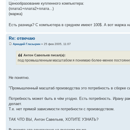
Ценообразование купленного компьютера:
(плата1+плата2+плата...)
(маржа)
Есть разница? С компьютера в среднем имеют 100$. А вот маржа 
Re: отвечаю
Аркадий Глазырин
» 25 фев 2005, 11:07
Антон Савельев писал(а):
под промышленным масштабом я понимаю более-менее постоянную 
Не понятно.
"Промышленный масштаб производства это потребность в сборке с
Потребность может быть в чём угодно. Есть потребность. Ирану ра
делает.
Т.е. нет прямой зависимости потребности с производством.
ТАК ЧТО ВЫ, Антон Савельев, ХОТИТЕ УЗНАТЬ?
Выразите это однозначно на русском языке.