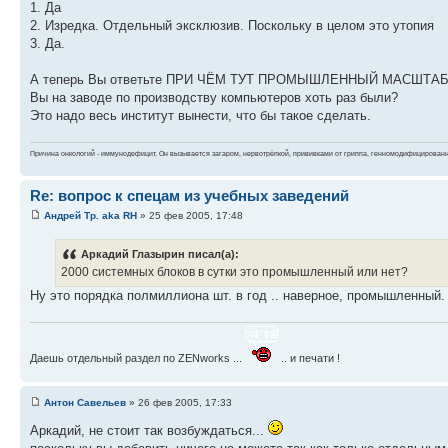
1. Да
2. Изредка. Отдельный эксклюзив. Поскольку в целом это утопия
3. Да.
А теперь Вы ответьте ПРИ ЧЁМ ТУТ ПРОМЫШЛЕННЫЙ МАСШТА
Вы на заводе по производству компьютеров хоть раз были?
Это надо весь институт вынести, что бы такое сделать.
Причина онкологий - иммунодефицит. Он вызывается загаром, нервотрёпкой, прививками от гриппа, генномодифицирован
Re: вопрос к спецам из учебных заведений
Андрей Тр. aka RH
» 25 фев 2005, 17:48
Аркадий Глазырин писал(а):
2000 системных блоков в сутки это промышленный или нет?
Ну это порядка полмиллиона шт. в год .. наверное, промышленный. 
Даешь отдельный раздел по ZENworks ...
.. и печати !
Антон Савельев
» 26 фев 2005, 17:33
Аркадий, не стоит так возбуждаться...