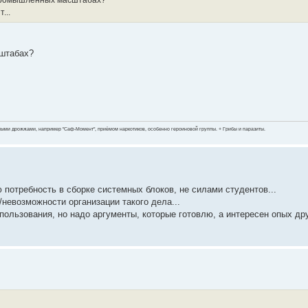
...
сштабах?
ными дрожжами, например "Саф-Момент", приёмом наркотиков, особенно героиновой группы. + Грибы и паразиты.
отребность в сборке системных блоков, не силами студентов...
невозможности организации такого дела...
ользования, но надо аргументы, которые готовлю, а интересен опых дру