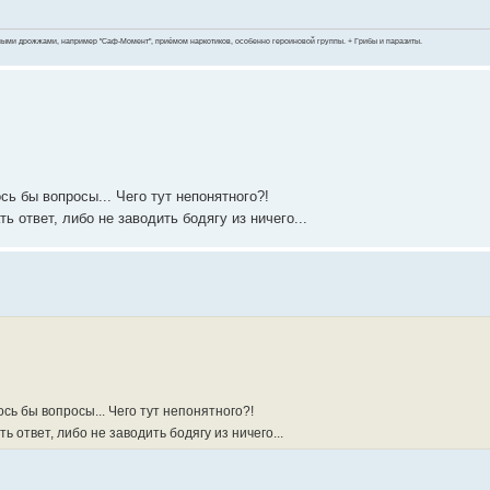
ными дрожжами, например "Саф-Момент", приёмом наркотиков, особенно героиновой группы. + Грибы и паразиты.
сь бы вопросы... Чего тут непонятного?!
 ответ, либо не заводить бодягу из ничего...
сь бы вопросы... Чего тут непонятного?!
 ответ, либо не заводить бодягу из ничего...