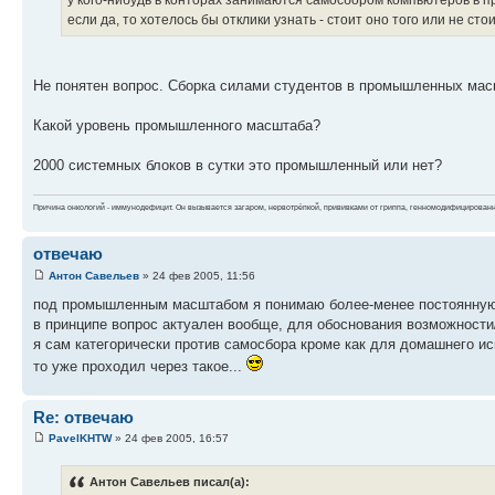
если да, то хотелось бы отклики узнать - стоит оно того или не стоит
Не понятен вопрос. Сборка силами студентов в промышленных ма
Какой уровень промышленного масштаба?
2000 системных блоков в сутки это промышленный или нет?
Причина онкологий - иммунодефицит. Он вызывается загаром, нервотрёпкой, прививками от гриппа, генномодифицирован
отвечаю
Антон Савельев
» 24 фев 2005, 11:56
под промышленным масштабом я понимаю более-менее постоянную п
в принципе вопрос актуален вообще, для обоснования возможности/
я сам категорически против самосбора кроме как для домашнего исп
то уже проходил через такое...
Re: отвечаю
PavelKHTW
» 24 фев 2005, 16:57
Антон Савельев писал(а):