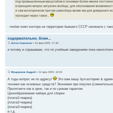
под промышленным масштабом я понимаю более-менее постоянную 
в принципе вопрос актуален вообще, для обоснования возможности
я сам категорически против самосбора кроме как для домашнего ис
проходил через такое...
- любая комп контора на территории бывшего СССР начинала с тако
содержательно, блин...
Антон Савельев
» 24 фев 2005, 17:30
я потому и спрашиваю, что по учебным заведениям пока никого/ниче
Мещеряков Андрей
» 24 фев 2005, 18:03
А тоды вопрос не по адресу!
Это вам вашу бухгалтерию & админ
техники как основных средств? Экономии при покупке (сомнительн
Пролетаете как в цене, так и по срокам гарантии.
Ценообразование набора для сборки:
(плата1+маржа)
(плата2+маржа)
(плата3+маржа)
и.т.д.