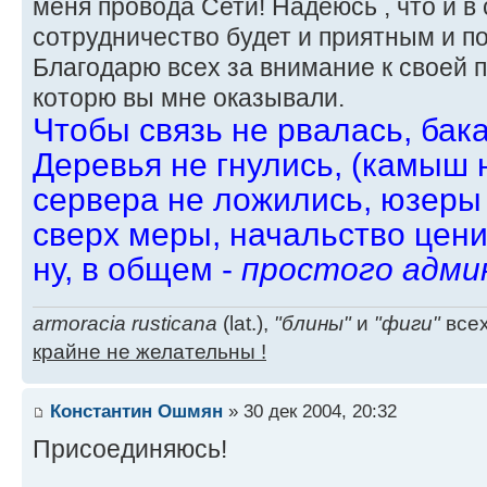
меня провода Сети! Надеюсь , что и 
сотрудничество будет и приятным и п
Благодарю всех за внимание к своей п
которю вы мне оказывали.
Чтобы связь не рвалась, бак
Деревья не гнулись, (камыш 
сервера не ложились, юзеры
сверх меры, начальство цени
ну, в общем -
простого адми
armoracia rusticana
(lat.),
"блины"
и
"фиги"
всех
крайне не желательны !
Константин Ошмян
» 30 дек 2004, 20:32
Присоединяюсь!