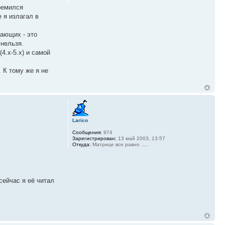
тремился
 я излагал в
нающих - это
 нельзя.
4.х-5.х) и самой
. К тому же я не
Larico
Сообщения:
974
Зарегистрирован:
13 май 2003, 13:57
Откуда:
Матрице все равно .....
сейчас я её читал