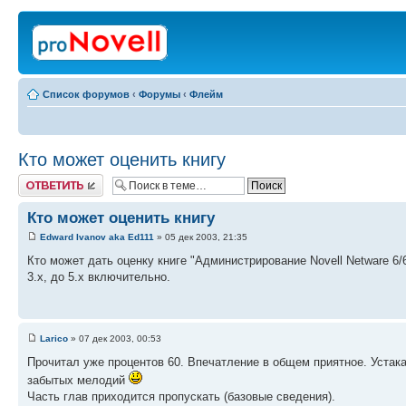
Список форумов
‹
Форумы
‹
Флейм
Кто может оценить книгу
Ответить
Кто может оценить книгу
Edward Ivanov aka Ed111
» 05 дек 2003, 21:35
Кто может дать оценку книге "Администрирование Novell Netware 6/
3.х, до 5.х включительно.
Larico
» 07 дек 2003, 00:53
Прочитал уже процентов 60. Впечатление в общем приятное. Устака
забытых мелодий
Часть глав приходится пропускать (базовые сведения).