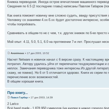
Книжка переводная. Иногда острое впечатление машинного перевода
Сведения по 6.5 (2 последние главы) написаны Павлом Габаром (пок
Как книга поможет новичку мне сложно судить, ввиду присутствия
Человеку со знаниями 4.хх-5.хх будет достаточно интересно, особ
чтобы попробовать.
Сравнивать в общем-то не с чем, т.к. других книжек по 6-ке просто н
Мой опыт: 4.11, 5.0, 5.1, 6.0 на протяжении 7-и лет. Прослушал неск
Anonimous
» 17 дек 2003, 10:52
Насчет Netware я новичок начал с 6 версии сразу. К настоящему вр
потратил. Автору удалось уйти от перепечатки техдокументации и
неплох. Замечания переводчика тоже интересны.Из другой литерату
скажу, не помню). Но 6 от 5 отличается здорово. Книги из серии по
перечисление всех возможностей.
В общем хорошая книга.
Про книгу...
Павел Гарбар
» 17 дек 2003, 14:39
2 Larico
Всё hand made - 1 878 950 символов (на кнопки я нажал гораздо бол