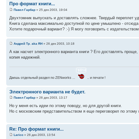
Про формат книги...
Павел Гарбар
» 25 дек 2003, 19:04
Двухтомник выпускать и доставлять сложнее. Твердый переплет уд
Книга сделана максимально доступной по цене умышлено - отсюда и
Хотите подарочный вариант? :-) Я могу поговорить с издательством 
Андрей Тр. aka RH
» 26 дек 2003, 10:18
А как насчет электронного варианта книги ? Его доставлять проще,
копия надежней.
Даешь отдельный раздел по ZENworks ...
.. и печати !
Электронного варианта не будет.
Павел Гарбар
» 26 дек 2003, 13:17
Но у меня есть идеи по этому поводу, но для другой книги.
Но с московским представительством я еще переговорил по этому 
Re: Про формат книги...
Larico
» 26 дек 2003, 13:54