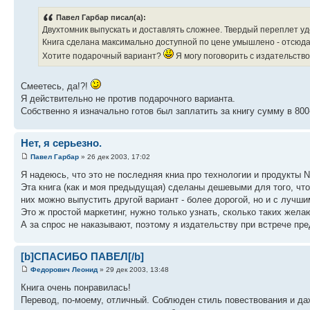
Павел Гарбар писал(а):
Двухтомник выпускать и доставлять сложнее. Твердый переплет уд
Книга сделана максимально доступной по цене умышлено - отсюда и
Хотите подарочный вариант?
Я могу поговорить с издательств
Смеетесь, да!?!
Я действительно не против подарочного варианта.
Собственно я изначально готов был заплатить за книгу сумму в 80
Нет, я серьезно.
Павел Гарбар
» 26 дек 2003, 17:02
Я надеюсь, что это не последняя книа про технологии и продукты N
Эта книга (как и моя предыдущая) сделаны дешевыми для того, чт
них можно выпустить другой вариант - более дорогой, но и с лучш
Это ж простой маркетинг, нужно только узнать, сколько таких жела
А за спрос не наказывают, поэтому я издательству при встрече пре
[b]СПАСИБО ПАВЕЛ[/b]
Федорович Леонид
» 29 дек 2003, 13:48
Книга очень понравилась!
Перевод, по-моему, отличный. Соблюден стиль повествования и да