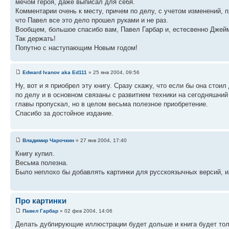
мечом героя, даже выписал для себя.
Комментарии очень к месту, причем по делу, с учетом изменений, 
что Павел все это дело прошел руками и не раз.
Вообщем, большое спасибо вам, Павел Гарбар и, естесвенно Джеймс
Так держать!
Попутно с наступающим Новым годом!
Edward Ivanov aka Ed111
» 25 янв 2004, 09:56
Ну, вот и я приобрел эту книгу. Сразу скажу, что если бы она стои
по делу и в основном связаны с развитием техники на сегодняшний
главы пропускал, но в целом весьма полезное приобретение.
Спасибо за достойное издание.
Владимир Чарочкин
» 27 янв 2004, 17:40
Книгу купил.
Весьма полезна.
Было неплохо бы добавлять картинки для русскоязычных версий, и
Про картинки
Павел Гарбар
» 02 фев 2004, 14:06
Делать дублирующие иллюстрации будет дольше и книга будет толщ