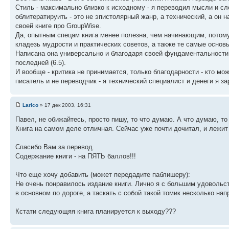
Стиль - максимально близко к исходному - я переводил мысли и сло
облитератируить - это не эпистолярный жанр, а технический, а он 
своей книге про GroupWise.
Да, опытным спецам книга менее полезна, чем начинающим, потому
кладезь мудрости и практических советов, а также те самые основ
Написана она универсально и благодаря своей фундаментальности п
последней (6.5).
И вообще - критика не принимается, только благодарности - кто може
писатель и не переводчик - я технический специалист и денеги я 
Larico
» 17 дек 2003, 16:31
Павел, не обижайтесь, просто пишу, то что думаю. А что думаю, т
Книга на самом деле отличная. Сейчас уже почти дочитал, и лежит 
Спасибо Вам за перевод.
Содержание книги - на ПЯТЬ баллов!!!
Что еще хочу добавить (может передадите паблишеру):
Не очень понравилось издание книги. Лично я с большим удовольств
в основном по дороге, а таскать с собой такой томик несколько на
Кстати следующяя книга планируется к выходу???