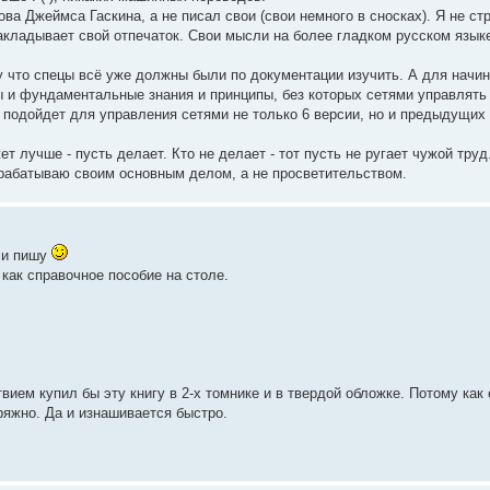
ва Джеймса Гаскина, а не писал свои (свои немного в сносках). Я не с
накладывает свой отпечаток. Свои мысли на более гладком русском языке
 что спецы всё уже должны были по документации изучить. А для начи
ы и фундаментальные знания и принципы, без которых сетями управлять
одойдет для управления сетями не только 6 версии, но и предыдущих (
т лучше - пусть делает. Кто не делает - тот пусть не ругает чужой труд
зарабатываю своим основным делом, а не просветительством.
о и пишу
как справочное пособие на столе.
ием купил бы эту книгу в 2-х томнике и в твердой обложке. Потому как 
пряжно. Да и изнашивается быстро.