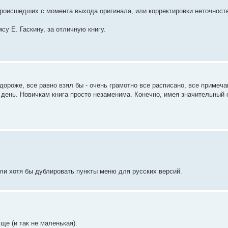
происшедших с момента выхода оригинала, или корректировки неточносте
у Е. Гаскину, за отличную книгу.
л дороже, все равно взял бы - очень грамотно все расписано, все примеч
 день. Новичкам книга просто незаменима. Конечно, имея значительный о
ли хотя бы дублировать пункты меню для русских версий.
е (и так не маленькая).