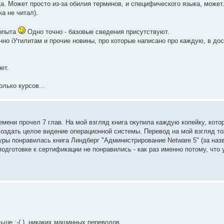
. Может просто из-за обилия терминов, и специфического языка, может.
а не читал).
 опыта
Одно точно - базовые сведения присутствуют.
енно iУтилитам и прочие новины, про которые написано про каждую, в до
ет.
олько курсов...
емени прочел 7 глав. На мой взгляд книга окупила каждую копейку, кото
 создать целое видение операционной системы. Перевод на мой взгляд т
ры понравилась книга Линдберг "Администрирование Netware 5" (за наз
 подготовке к сертификации не понравились - как раз именно потому, что
ьше :-( ), никаких машинных переводов.