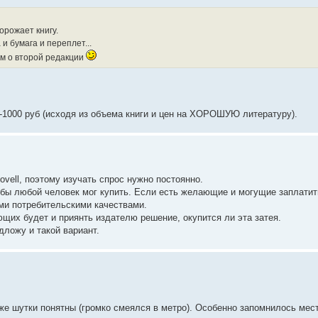
орожает книгу.
 бумага и переплет...
ом о второй редакции
0-1000 руб (исходя из объема книги и цен на ХОРОШУЮ литературу).
ovell, поэтому изучать спрос нужно постоянно.
обы любой человек мог купить. Если есть желающие и могущие заплатит
ими потребительскими качествами.
ющих будет и приянть издателю решение, окупится ли эта затея.
дложу и такой вариант.
же шутки понятны (громко смеялся в метро). Особенно запомнилось ме