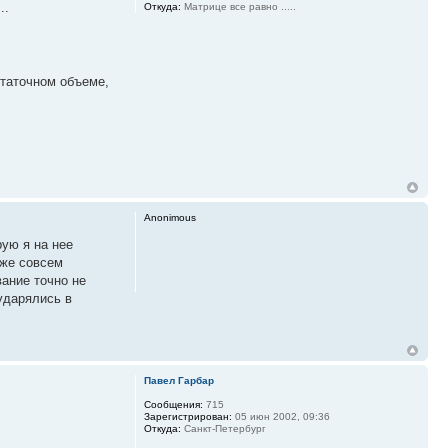
..
Откуда:
Матрице все равно .....
статочном объеме,
Anonimous
рую я на нее
оже совсем
вание точно не
 ударялись в
Павел Гарбар
Сообщения:
715
Зарегистрирован:
05 июн 2002, 09:36
Откуда:
Санкт-Петербург