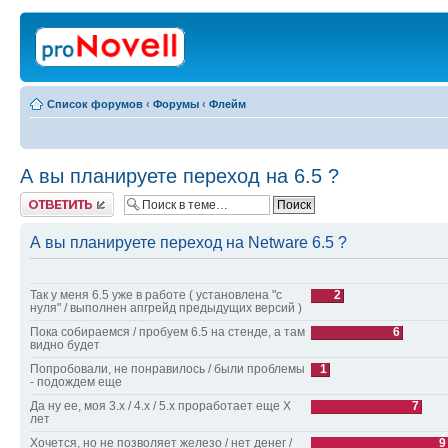
Список форумов
‹
Форумы
‹
Флейм
А вы планируете переход на 6.5 ?
Ответить
А вы планируете переход на Netware 6.5 ?
Так у меня 6.5 уже в работе ( установлена "с
2
нуля" / выполнен апгрейд предыдущих версий )
Пока собираемся / пробуем 6.5 на стенде, а там
6
видно будет
Попробовали, не понравилось / были проблемы
1
- подождем еще
Да ну ее, моя 3.х / 4.х / 5.х проработает еще Х
7
лет
Хочется, но не позволяет железо / нет денег /
9