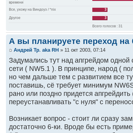
времени
Все, ухожу на Виндоуз / *nix
3
Другое
3
Всего голосов : 31
А вы планируете переход на 
Андрей Тр. aka RH
» 11 окт 2003, 07:14
Задумались тут над апгрейдом одной
сети ( NW5.1 ). В принципе, народ ( по
но чем дальше тем с развитием все туж
поставишь, сё требует минимум NW6SP3
рано или поздно придется апгрейдить (
переустанавливать "с нуля" с перенос
Возникает вопрос - стоит ли сразу зам
достаточно 6-ки. Вроде бы есть прим