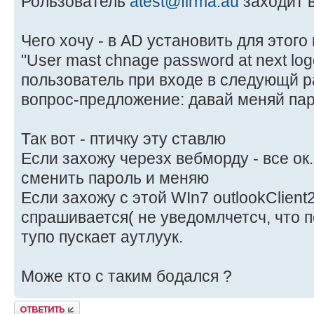
Рользователь
atest@firma.au
заходит в
Чего хочу - в AD установить для этого
"User mast chnage password at next log
пользователь при входе в следующй ра
вопрос-предложение: давай меняй па
Так вот - птичку эту ставлю
Если захожу черезх вебморду - все ок
сменить пароль и меняю
Если захожу с этой WIn7 outlookClient
спрашивается( не уведомлчетсч, что п
тупо пускает аутлуук.
Може кто с таким бодался ?
Ответить