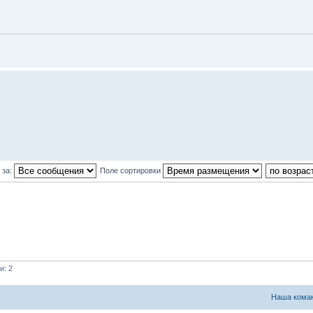
 за:
Поле сортировки
и: 2
Наша кома