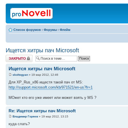
Список форумов
‹
Форумы
‹
Флейм
Ищется хитры пач Microsoft
Закрыто
Ищется хитры пач Microsoft
skoltogyan
» 19 мар 2012, 12:46
Для XP_Rus_x86 ищестя такой пач от MS:
http://support.microsoft.com/kb/971521/en-us?fr=1
МОжет кто его уже имеет или может взять у MS ?
Re: Ищется хитры пач Microsoft
Владимир Горяев
» 19 мар 2012, 13:15
куда слать?