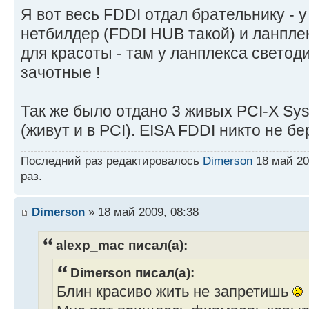
Я вот весь FDDI отдал брательнику - у
нетбилдер (FDDI HUB такой) и ланпл
для красоты - там у ланплекса свето
зачотные !
Так же было отдано 3 живых PCI-X Sy
(живут и в PCI). EISA FDDI никто не б
Последний раз редактировалось
Dimerson
18 май 20
раз.
Dimerson
» 18 май 2009, 08:38
alexp_mac писал(а):
Dimerson писал(а):
Блин красиво жить не запретишь