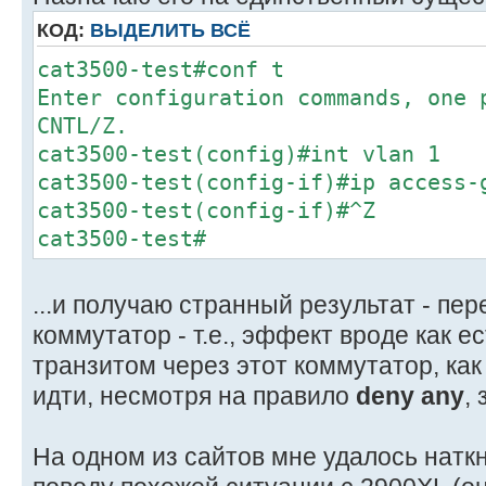
КОД:
ВЫДЕЛИТЬ ВСЁ
cat3500-test#conf t
Enter configuration commands, one
CNTL/Z.
cat3500-test(config)#int vlan 1
cat3500-test(config-if)#ip access-
cat3500-test(config-if)#^Z
cat3500-test#
...и получаю странный результат - пе
коммутатор - т.е., эффект вроде как ес
транзитом через этот коммутатор, как
идти, несмотря на правило
deny any
,
На одном из сайтов мне удалось натк