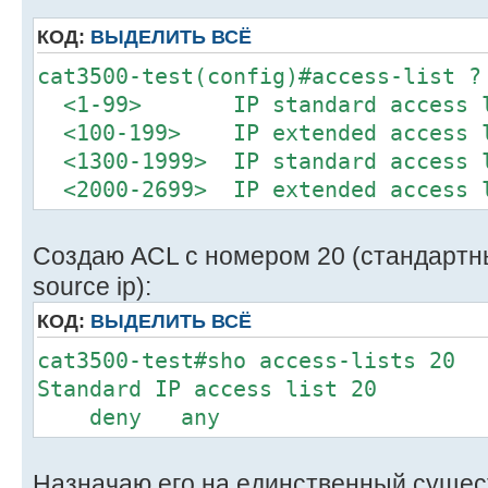
КОД:
ВЫДЕЛИТЬ ВСЁ
cat3500-test(config)#access-list ?
<1-99> IP standard access l
<100-199> IP extended access 
<1300-1999> IP standard access l
<2000-2699> IP extended access l
Создаю ACL с номером 20 (стандартны
source ip):
КОД:
ВЫДЕЛИТЬ ВСЁ
cat3500-test#sho access-lists 20
Standard IP access list 20
deny any
Назначаю его на единственный суще