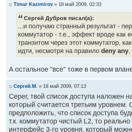
Timur Kazimirov
» 18 май 2009, 02:33
Сергей Дубров писал(а):
...и получаю странный результат - пе
коммутатор - т.е., эффект вроде как е
транзитом через этот коммутатор, ка
идти, несмотря на правило
deny any
,
А остальное "все" тоже в первом влан
Сергей.М.
» 18 май 2009, 07:13
Серег, твой список доступа наложен н
который считается третьим уровнем.
предположить, что список доступа буд
т.к. коммутатор чистый L2, то реальн
интерфейс 3-го уровня, который можн