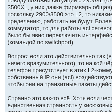
поводу похожей ситуации с 2900XL (о
3500XL, у них дажке фирмварь общая) 
поскольку 2900/3500 это L2, то никакие
пределению, работать не будут. Более
коммутатор, то для работы acl сетево
было бы явно переключить интерфейс 
(командой no switchport).
Вопрос: если это действительно так (
ничего вразумительного), то на кой ч
телефон присутствует в этих L2-комм
собственный IP они (acl) воздействуют,
чтобы они на транзитные пакеты дейс
Странно это как-то всё. Хотя если чес
единственная странность у кисюковых 