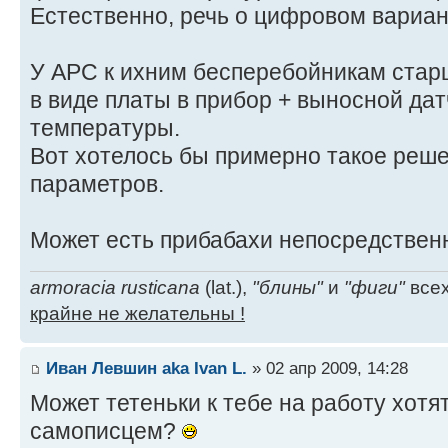
Естественно, речь о цифровом вариан
У APC к ихним бесперебойникам старш
в виде платы в прибор + выносной дат
температуры.
Вот хотелось бы примерно такое реш
параметров.
Может есть прибабахи непосредствен
armoracia rusticana
(lat.),
"блины"
и
"фиги"
всех
крайне не желательны !
Иван Левшин aka Ivan L.
» 02 апр 2009, 14:28
Может тетеньки к тебе на работу хотят
самописцем?