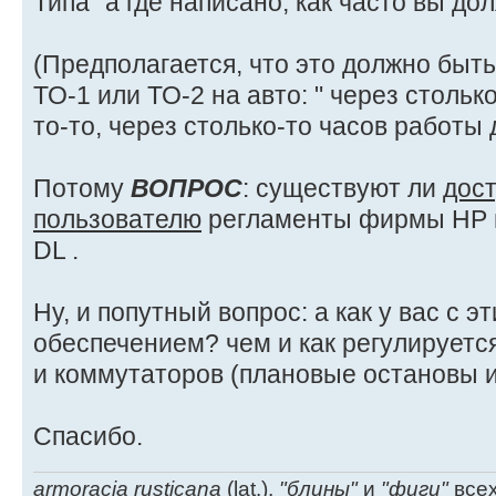
Типа "а где написано, как часто вы долж
(Предполагается, что это должно быть
ТО-1 или ТО-2 на авто: " через стольк
то-то, через столько-то часов работы д
Потому
ВОПРОС
: существуют ли
дос
пользователю
регламенты фирмы НР н
DL .
Ну, и попутный вопрос: а как у вас с
обеспечением? чем и как регулируетс
и коммутаторов (плановые остановы и 
Спасибо.
armoracia rusticana
(lat.),
"блины"
и
"фиги"
всех