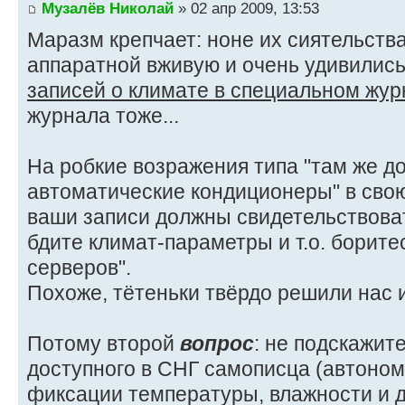
Музалёв Николай
» 02 апр 2009, 13:53
Маразм крепчает: ноне их сиятельств
аппаратной вживую и очень удивились
записей о климате в специальном жу
журнала тоже...
На робкие возражения типа "там же д
автоматические кондиционеры" в свою
ваши записи должны свидетельствоват
бдите климат-параметры и т.о. борите
серверов".
Похоже, тётеньки твёрдо решили нас и
Потому второй
вопрос
: не подскажит
доступного в СНГ самописца (автономн
фиксации температуры, влажности и 