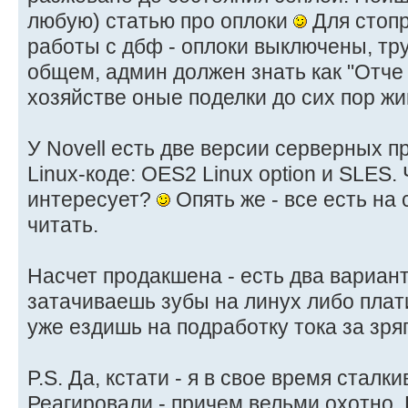
любую) статью про оплоки
Для стоп
работы с дбф - оплоки выключены, тру
общем, админ должен знать как "Отче н
хозяйстве оные поделки до сих пор жи
У Novell есть две версии серверных п
Linux-коде: OES2 Linux option и SLES.
интересует?
Опять же - все есть на 
читать.
Насчет продакшена - есть два вариант
затачиваешь зубы на линух либо плат
уже ездишь на подработку тока за зр
P.S. Да, кстати - я в свое время сталк
Реагировали - причем вельми охотно.