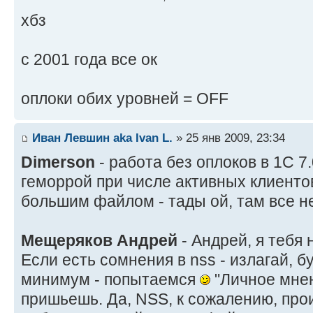
хбз
с 2001 года все ок
оплоки обих уровней = OFF
Иван Левшин aka Ivan L.
» 25 янв 2009, 23:34
Dimerson
- работа без оплоков в 1С 7
геморрой при числе активных клиенто
большим файлом - тады ой, там все н
Мещеряков Андрей
- Андрей, я тебя 
Если есть сомнения в nss - излагай, б
минимум - попытаемся
"Личное мнен
пришьешь. Да, NSS, к сожалению, про