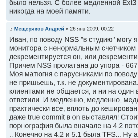
было нельзя. С более медленной Ext3
никогда на моей памяти.
Мещеряков Андрей
» 26 янв 2009, 00:22
Иван, по поводу NSS "в студию" могу 
монитора с ненормальным счетчиком 
декрементируется он, или декременти
Причем NSS пролатана до упора - 667,
Моя матюгня с парусниками по поводу
не пришьешь, т.к. не документирована
клиентами не общается, и ни на один 
ответили. И медленно, медленно, медле
практически все, вплоть до кеширован
даже true commit в on выставлял! Стои
порнография была вначале на 4.2 потом
.. Конечно на 4.2 и 5.1 была TFS... Ну