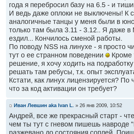
года я перебросил базу на 6.5 - и ти
И ведь даже оплоки не выключены! К с
аналогичные танцы у меня были в юно
только там была 3.11 - 3.12.. Я даже 
ездил... Кончилось сменой работы.
По поводу NSS на линухе - я просто ч
тут о ее странном поведении
Кроме 
решение, я хочу ходить на подработку 
решать там ребусы, т.к. опыт эксплуа
Кстати, как линух лицензируется? По 
что за код активации он требует?
Иван Левшин aka Ivan L.
» 26 янв 2009, 10:52
Андрей, все же прекрасный старт - ч
чем ты тут с гневом пишешь навроде "
разжевано до состояния соплей. Пои