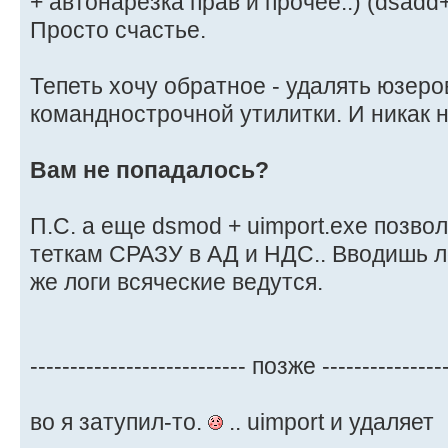
+ автонарезка прав и прочее..) (dsadd
Просто счастье.
Тепеть хочу обратное - удалять юзер
команднострочной утилитки. И никак н
Вам не попадалось?
П.С. а еще dsmod + uimport.exe позво
теткам СРАЗУ в АД и НДС.. Вводишь ло
же логи всяческие ведутся.
--------------------------- позже ---------------
во я затупил-то.
.. uimport и удаляет