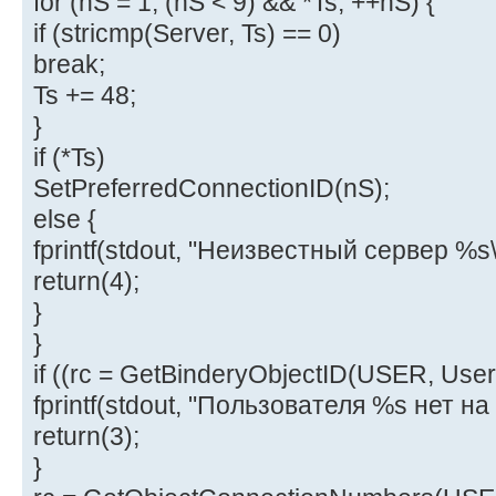
for (nS = 1; (nS < 9) && *Ts; ++nS) {
if (stricmp(Server, Ts) == 0)
break;
Ts += 48;
}
if (*Ts)
SetPreferredConnectionID(nS);
else {
fprintf(stdout, "Неизвестный сервер %s\
return(4);
}
}
if ((rc = GetBinderyObjectID(USER, User,
fprintf(stdout, "Пользователя %s нет на 
return(3);
}