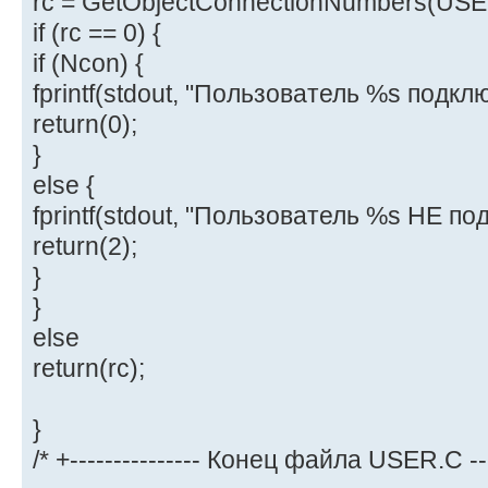
rc = GetObjectConnectionNumbers(USER
if (rc == 0) {
if (Ncon) {
fprintf(stdout, "Пользователь %s подклю
return(0);
}
else {
fprintf(stdout, "Пользователь %s НЕ под
return(2);
}
}
else
return(rc);
}
/* +--------------- Конец файла USER.C ----