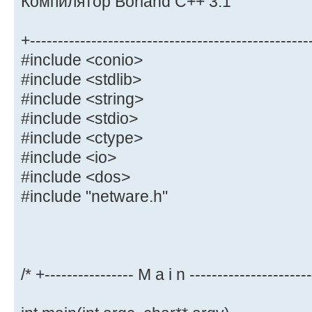
Компилятор Borland C++ 3.1
+--------------------------------------------------
#include <conio>
#include <stdlib>
#include <string>
#include <stdio>
#include <ctype>
#include <io>
#include <dos>
#include "netware.h"
/* +---------------- M a i n ---------------------