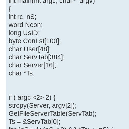
int main(int argc, char** argv)
{
int rc, nS;
word Ncon;
long UsID;
byte ConLst[100];
char User[48];
char ServTab[384];
char Server[16];
char *Ts;
if ( argc <2> 2) {
strcpy(Server, argv[2]);
GetFileServerTable(ServTab);
Ts = &ServTab[0];